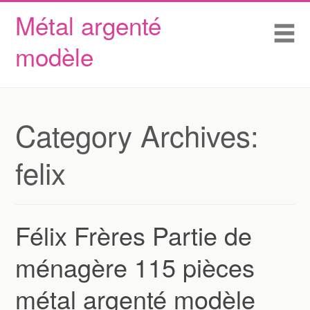
Métal argenté
Skip to content
Accueil
Me
modèle
Conditions d’utilisation
Contactez Nous
Déclaration de confidentialité
Category Archives:
felix
Félix Frères Partie de
ménagère 115 pièces
métal argenté modèle