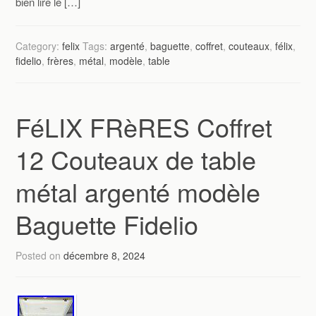
bien lire le […]
Category:
felix
Tags:
argenté
,
baguette
,
coffret
,
couteaux
,
félix
,
fidelio
,
frères
,
métal
,
modèle
,
table
FéLIX FRèRES Coffret
12 Couteaux de table
métal argenté modèle
Baguette Fidelio
Posted on
décembre 8, 2024