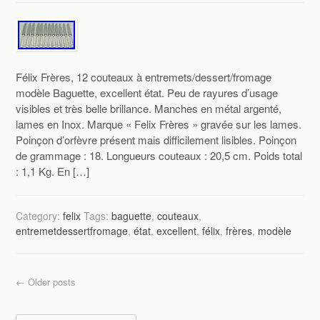
Félix Frères, 12 couteaux à entremets/dessert/fromage
modèle Baguette, excellent état. Peu de rayures d’usage
visibles et très belle brillance. Manches en métal argenté,
lames en Inox. Marque « Felix Frères » gravée sur les lames.
Poinçon d’orfèvre présent mais difficilement lisibles. Poinçon
de grammage : 18. Longueurs couteaux : 20,5 cm. Poids total
: 1,1 Kg. En […]
Category:
felix
Tags:
baguette
,
couteaux
,
entremetdessertfromage
,
état
,
excellent
,
félix
,
frères
,
modèle
Post navigation
←
Older posts