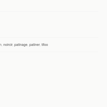
on
,
noircir
,
patinage
,
patiner
,
tifoo