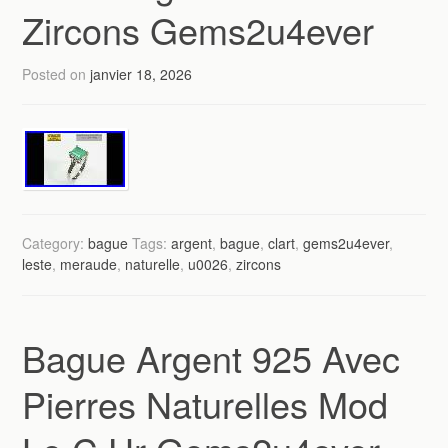
Zircons Gems2u4ever
Posted on
janvier 18, 2026
Category:
bague
Tags:
argent
,
bague
,
clart
,
gems2u4ever
,
leste
,
meraude
,
naturelle
,
u0026
,
zircons
Bague Argent 925 Avec
Pierres Naturelles Mod