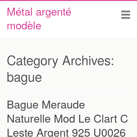
Métal argenté
Skip to content
Accueil
Me
modèle
Conditions d’utilisation
Contactez Nous
Déclaration de confidentialité
Category Archives:
bague
Bague Meraude
Naturelle Mod Le Clart C
Leste Argent 925 U0026