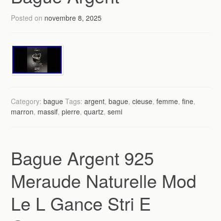
Posted on
novembre 8, 2025
Category:
bague
Tags:
argent
,
bague
,
cieuse
,
femme
,
fine
,
marron
,
massif
,
pierre
,
quartz
,
semi
Bague Argent 925
Meraude Naturelle Mod
Le L Gance Stri E