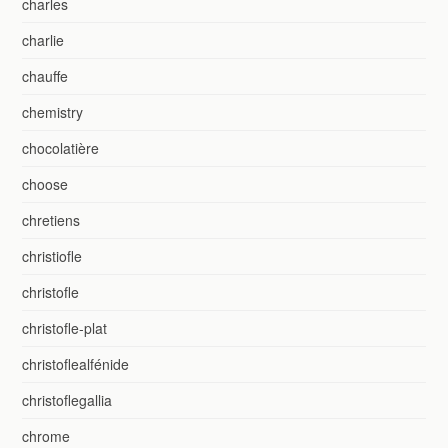
charles
charlie
chauffe
chemistry
chocolatière
choose
chretiens
christiofle
christofle
christofle-plat
christoflealfénide
christoflegallia
chrome