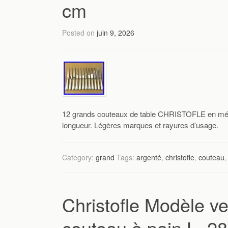
cm
Posted on
juin 9, 2026
12 grands couteaux de table CHRISTOFLE en mét
longueur. Légères marques et rayures d’usage.
Category:
grand
Tags:
argenté
,
christofle
,
couteau
Christofle Modèle v
couteau à pain L. 2