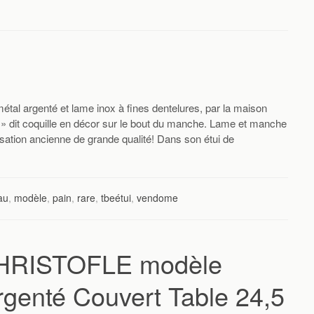
étal argenté et lame inox à fines dentelures, par la maison
» dit coquille en décor sur le bout du manche. Lame et manche
isation ancienne de grande qualité! Dans son étui de
au
,
modèle
,
pain
,
rare
,
tbeétui
,
vendome
CHRISTOFLE modèle
enté Couvert Table 24,5