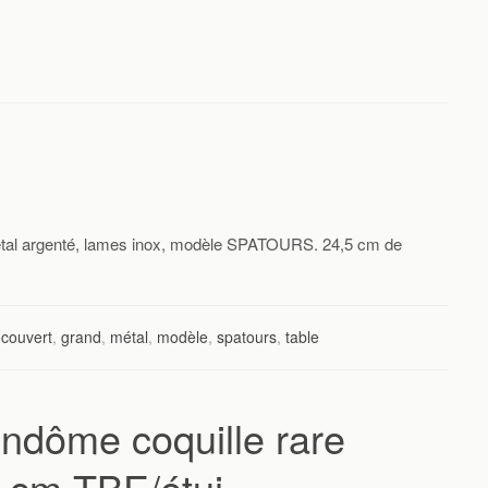
al argenté, lames inox, modèle SPATOURS. 24,5 cm de
,
couvert
,
grand
,
métal
,
modèle
,
spatours
,
table
endôme coquille rare
8 cm TBE/étui