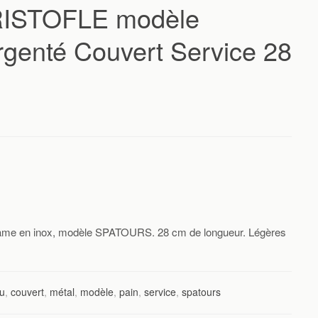
RISTOFLE modèle
enté Couvert Service 28
ame en inox, modèle SPATOURS. 28 cm de longueur. Légères
u
,
couvert
,
métal
,
modèle
,
pain
,
service
,
spatours