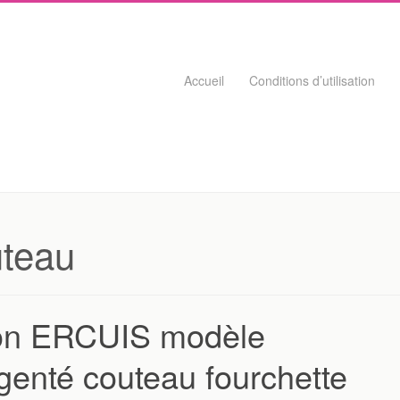
Skip to content
Accueil
Conditions d’utilisation
teau
son ERCUIS modèle
enté couteau fourchette