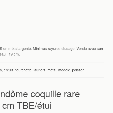
en métal argenté. Minimes rayures d’usage. Vendu avec son
eau : 19 cm.
ts
,
ercuis
,
fourchette
,
lauriers
,
métal
,
modèle
,
poisson
endôme coquille rare
8 cm TBE/étui