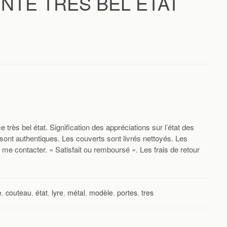
NTE TRÈS BEL ÉTAT
e très bel état. Signification des appréciations sur l’état des
 sont authentiques. Les couverts sont livrés nettoyés. Les
 me contacter. « Satisfait ou remboursé ». Les frais de retour
e
,
couteau
,
état
,
lyre
,
métal
,
modèle
,
portes
,
tres