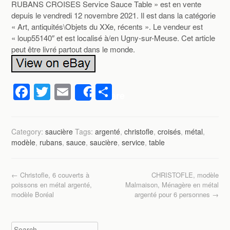
RUBANS CROISES Service Sauce Table » est en vente
depuis le vendredi 12 novembre 2021. Il est dans la catégorie
« Art, antiquités\Objets du XXe, récents ». Le vendeur est
« loup55140″ et est localisé à/en Ugny-sur-Meuse. Cet article
peut être livré partout dans le monde.
F
T
E
P
Share
a
wi
m
ar
c
tt
ail
ta
Category:
saucière
Tags:
argenté
,
christofle
,
croisés
,
métal
,
e
er
g
modèle
,
rubans
,
sauce
,
saucière
,
service
,
table
b
er
o
Post navigation
←
Christofle, 6 couverts à
CHRISTOFLE, modèle
o
poissons en métal argenté,
Malmaison, Ménagère en métal
modèle Boréal
argenté pour 6 personnes
→
k
Search