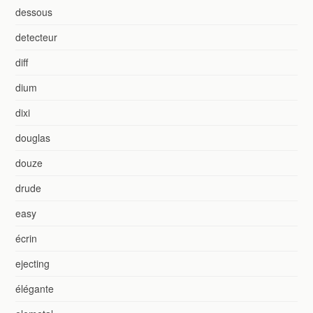
dessous
detecteur
diff
dium
dixi
douglas
douze
drude
easy
écrin
ejecting
élégante