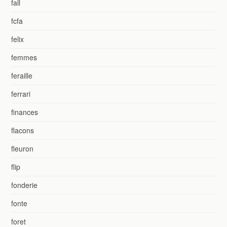
fall
fcfa
felix
femmes
feraille
ferrari
finances
flacons
fleuron
flip
fonderie
fonte
foret