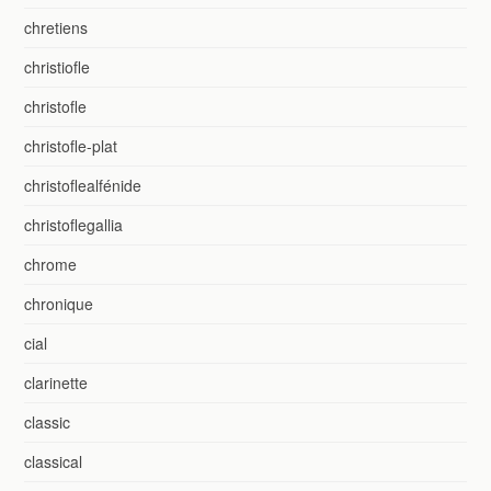
chretiens
christiofle
christofle
christofle-plat
christoflealfénide
christoflegallia
chrome
chronique
cial
clarinette
classic
classical