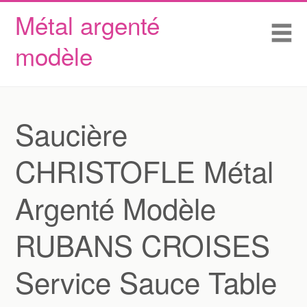
Métal argenté
Skip to content
Accueil
Me
modèle
Conditions d’utilisation
Contactez Nous
Déclaration de confidentialité
Saucière
CHRISTOFLE Métal
Argenté Modèle
RUBANS CROISES
Service Sauce Table