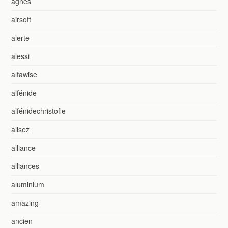
agnes
airsoft
alerte
alessi
alfawise
alfénide
alfénidechristofle
alisez
alliance
alliances
aluminium
amazing
ancien