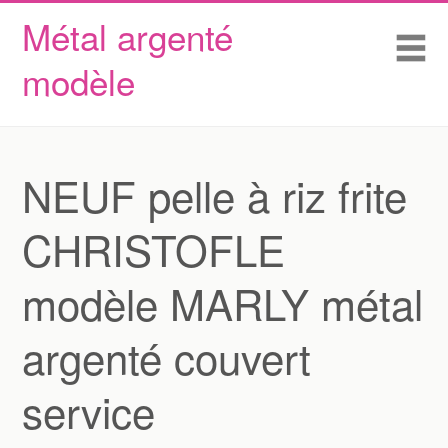
Métal argenté
Skip to content
Accueil
Me
modèle
Conditions d’utilisation
Contactez Nous
Déclaration de confidentialité
NEUF pelle à riz frite
CHRISTOFLE
modèle MARLY métal
argenté couvert
service