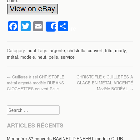
boîte.
F
T
E
P
Share
a
wi
m
ar
c
tt
ail
ta
Category:
neuf
Tags:
argenté
,
christofle
,
couvert
,
frite
,
marly
,
e
er
g
métal
,
modèle
,
neuf
,
pelle
,
service
b
er
o
Post navigation
←
Cuillères à sel CHRISTOFLE
CHRISTOFLE 6 CUILLÈRES À
o
métal argenté modèle RUBANS
GLACE EN MÉTAL ARGENTÉ
CLOCHETTES couvert Pelle
Modèle BORÉAL
→
k
Search
ARTICLES RÉCENTS
Ménagère 37 couverts RAVINET D’ENFERT modèle CLUB