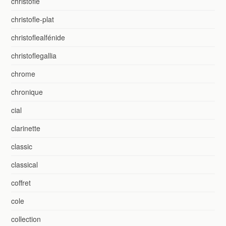
christofle
christofle-plat
christoflealfénide
christoflegallia
chrome
chronique
cial
clarinette
classic
classical
coffret
cole
collection