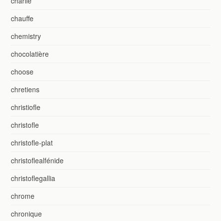
charlie
chauffe
chemistry
chocolatière
choose
chretiens
christiofle
christofle
christofle-plat
christoflealfénide
christoflegallia
chrome
chronique