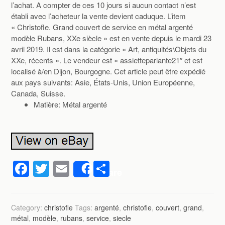
l’achat. A compter de ces 10 jours si aucun contact n’est
établi avec l’acheteur la vente devient caduque. L’item
« Christofle. Grand couvert de service en métal argenté
modèle Rubans, XXe siècle » est en vente depuis le mardi 23
avril 2019. Il est dans la catégorie « Art, antiquités\Objets du
XXe, récents ». Le vendeur est « assietteparlante21″ et est
localisé à/en Dijon, Bourgogne. Cet article peut être expédié
aux pays suivants: Asie, États-Unis, Union Européenne,
Canada, Suisse.
Matière: Métal argenté
F
T
E
P
Share
a
wi
m
ar
c
tt
ail
ta
Category:
christofle
Tags:
argenté
,
christofle
,
couvert
,
grand
,
e
er
g
métal
,
modèle
,
rubans
,
service
,
siecle