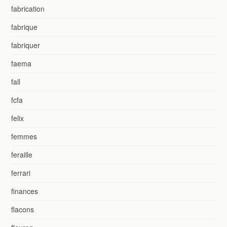
fabrication
fabrique
fabriquer
faema
fall
fcfa
felix
femmes
feraille
ferrari
finances
flacons