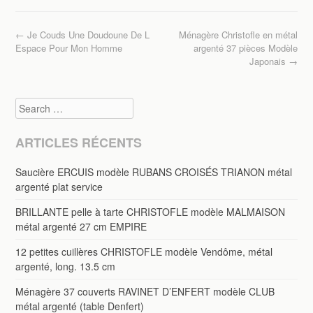
b
er
o
Post navigation
←
Je Couds Une Doudoune De L
Ménagère Christofle en métal
o
Espace Pour Mon Homme
argenté 37 pièces Modèle
Japonais
→
k
Search
ARTICLES RÉCENTS
Saucière ERCUIS modèle RUBANS CROISÉS TRIANON métal
argenté plat service
BRILLANTE pelle à tarte CHRISTOFLE modèle MALMAISON
métal argenté 27 cm EMPIRE
12 petites cuillères CHRISTOFLE modèle Vendôme, métal
argenté, long. 13.5 cm
Ménagère 37 couverts RAVINET D’ENFERT modèle CLUB
métal argenté (table Denfert)