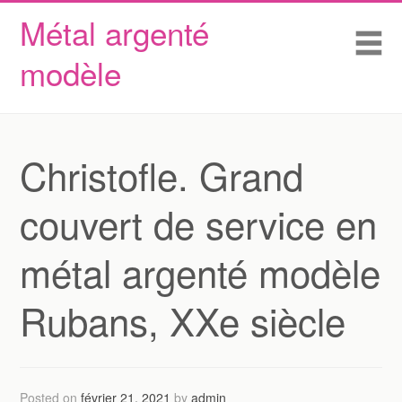
Métal argenté
Skip to content
Accueil
Me
modèle
Conditions d’utilisation
Contactez Nous
Déclaration de confidentialité
Christofle. Grand
couvert de service en
métal argenté modèle
Rubans, XXe siècle
Posted on
février 21, 2021
by
admin