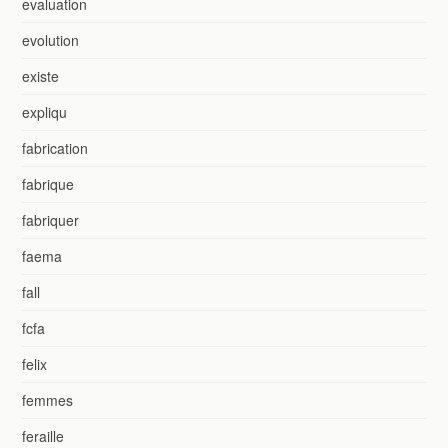
evaluation
evolution
existe
expliqu
fabrication
fabrique
fabriquer
faema
fall
fcfa
felix
femmes
feraille