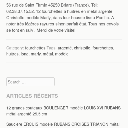
56 rue de Saint Firmin 45250 Briare (France). Tél:
02.38.37.15.52. 12 fourchettes à huîtres en métal argenté
Christofle modèle Marly, dans leur housse tissu Pacific. A
noter très légères rayures sinon parfait état. Tous nos envois
se font en suivi. Merci de votre visite!
Category:
fourchettes
Tags:
argenté
,
christofle
,
fourchettes
,
huitres
,
long
,
marly
,
métal
,
modèle
Search
ARTICLES RÉCENTS
12 grands couteaux BOULENGER modèle LOUIS XVI RUBANS
métal argenté 25,5 cm
Saucière ERCUIS modèle RUBANS CROISÉS TRIANON métal