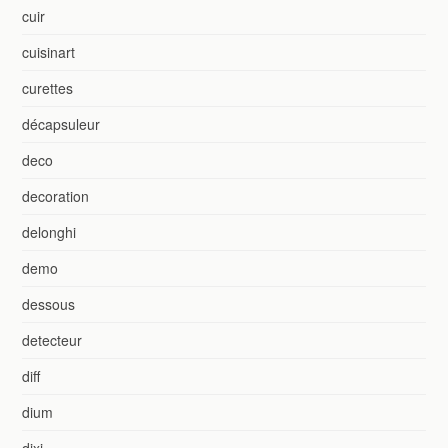
cuir
cuisinart
curettes
décapsuleur
deco
decoration
delonghi
demo
dessous
detecteur
diff
dium
dixi