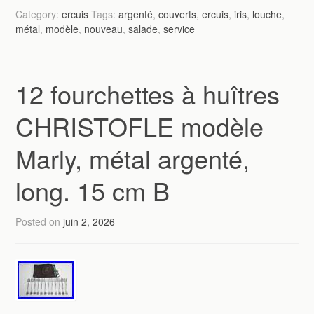
Category:
ercuis
Tags:
argenté
,
couverts
,
ercuis
,
iris
,
louche
,
métal
,
modèle
,
nouveau
,
salade
,
service
12 fourchettes à huîtres
CHRISTOFLE modèle
Marly, métal argenté,
long. 15 cm B
Posted on
juin 2, 2026