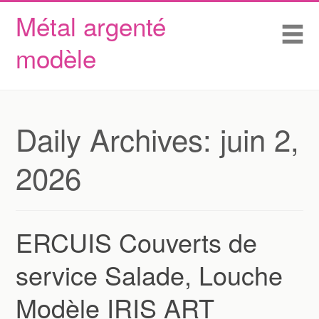
Métal argenté
Skip to content
Accueil
Me
modèle
Conditions d’utilisation
Contactez Nous
Déclaration de confidentialité
Daily Archives:
juin 2,
2026
ERCUIS Couverts de
service Salade, Louche
Modèle IRIS ART