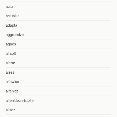
actu
actualite
adapta
aggressive
agnes
airsoft
alerte
alessi
alfawise
alfénide
alfénidechristofle
alisez