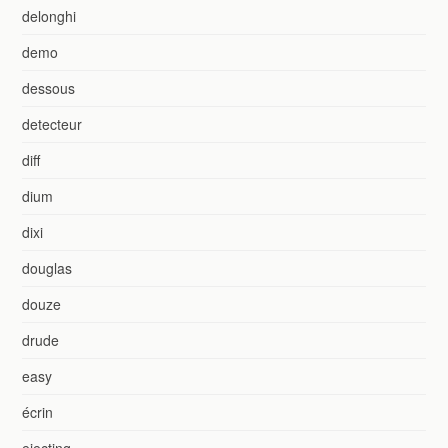
delonghi
demo
dessous
detecteur
diff
dium
dixi
douglas
douze
drude
easy
écrin