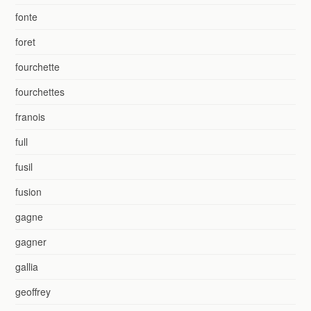
fonte
foret
fourchette
fourchettes
franois
full
fusil
fusion
gagne
gagner
gallia
geoffrey