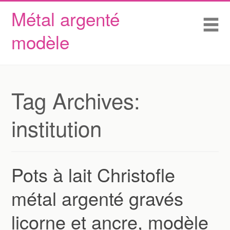
Métal argenté
Skip to content
Accueil
Me
modèle
Conditions d’utilisation
Contactez Nous
Déclaration de confidentialité
Tag Archives:
institution
Pots à lait Christofle
métal argenté gravés
licorne et ancre, modèle