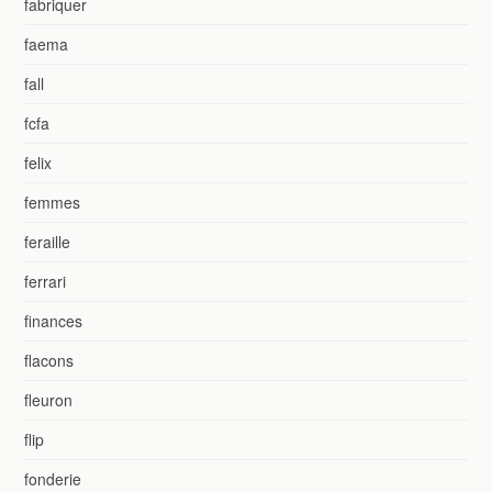
fabriquer
faema
fall
fcfa
felix
femmes
feraille
ferrari
finances
flacons
fleuron
flip
fonderie