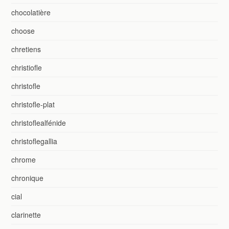
chocolatière
choose
chretiens
christiofle
christofle
christofle-plat
christoflealfénide
christoflegallia
chrome
chronique
cial
clarinette