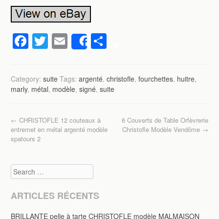
F
T
E
P
Share
a
wi
m
ar
c
tt
ail
ta
Category:
suite
Tags:
argenté
,
christofle
,
fourchettes
,
huitre
,
e
er
g
marly
,
métal
,
modèle
,
signé
,
suite
b
er
o
Post navigation
←
CHRISTOFLE 12 couteaux à
6 Couverts de Table Orfèvrerie
o
entremet en métal argenté modèle
Christofle Modèle Vendôme
→
spatours 2
k
Search
ARTICLES RÉCENTS
BRILLANTE pelle à tarte CHRISTOFLE modèle MALMAISON