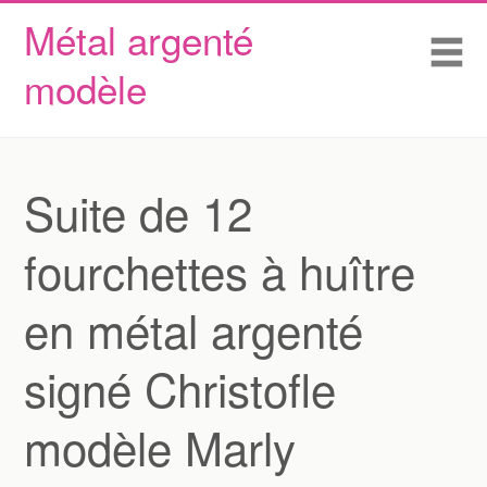
Métal argenté
Skip to content
Accueil
Me
modèle
Conditions d’utilisation
Contactez Nous
Déclaration de confidentialité
Suite de 12
fourchettes à huître
en métal argenté
signé Christofle
modèle Marly