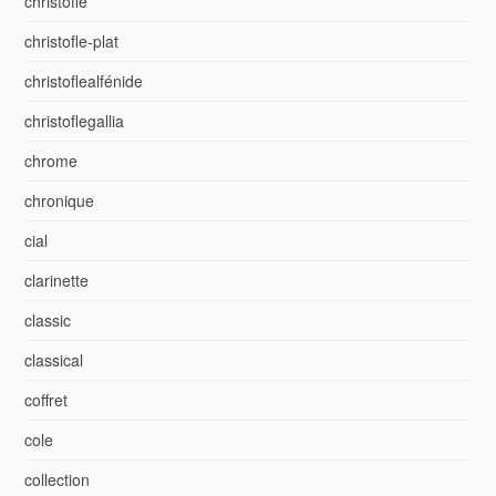
christofle
christofle-plat
christoflealfénide
christoflegallia
chrome
chronique
cial
clarinette
classic
classical
coffret
cole
collection