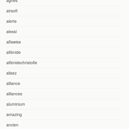
agnes
airsoft
alerte
alessi
alfawise
alfénide
alfénidechristofle
alisez
alliance
alliances
aluminium
amazing
ancien