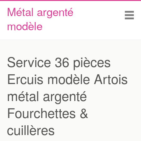
Métal argenté
Skip to content
Accueil
Me
modèle
Conditions d’utilisation
Contactez Nous
Déclaration de confidentialité
Service 36 pièces
Ercuis modèle Artois
métal argenté
Fourchettes &
cuillères