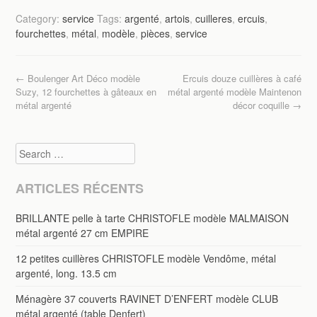
c
tt
ail
ta
Category:
service
Tags:
argenté
,
artois
,
cuilleres
,
ercuis
,
e
er
g
fourchettes
,
métal
,
modèle
,
pièces
,
service
b
er
o
Post navigation
←
Boulenger Art Déco modèle
Ercuis douze cuillères à café
o
Suzy, 12 fourchettes à gâteaux en
métal argenté modèle Maintenon
métal argenté
décor coquille
→
k
Search
ARTICLES RÉCENTS
BRILLANTE pelle à tarte CHRISTOFLE modèle MALMAISON
métal argenté 27 cm EMPIRE
12 petites cuillères CHRISTOFLE modèle Vendôme, métal
argenté, long. 13.5 cm
Ménagère 37 couverts RAVINET D’ENFERT modèle CLUB
métal argenté (table Denfert)