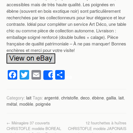
accessibles mais de très haute qualité. Les poignées en
ébène (souvent en bois exotique noir) sont particulièrement
recherchées par les collectionneurs pour leur élégance et leur
contraste. Idéal pour compléter un service Art Déco, une table
chic ou comme pièce de collection autonome. Livraison :
emballage soigné renforcé (double bulles + calage). Pièce
française de qualité patrimoniale – À ne pas manquer! Bonnes
enchères et merci pour votre visite!
F
T
E
P
Share
a
wi
m
ar
c
tt
ail
ta
Category:
lait
Tags:
argenté
,
christofle
,
deco
,
ébène
,
gallia
,
lait
,
e
er
g
métal
,
modèle
,
poignée
b
er
o
Post navigation
←
Ménagère 37 couverts
12 fourchettes à huîtres
o
CHRISTOFLE modèle BOREAL
CHRISTOFLE modèle JAPONAIS