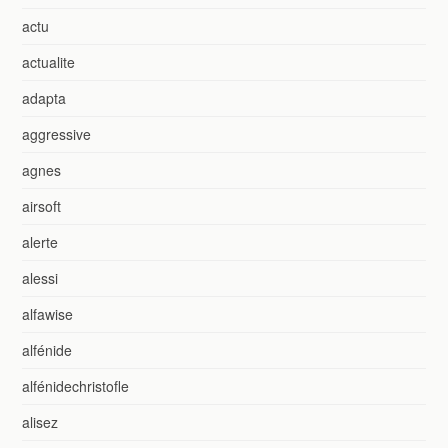
actu
actualite
adapta
aggressive
agnes
airsoft
alerte
alessi
alfawise
alfénide
alfénidechristofle
alisez