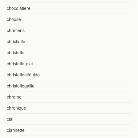
chocolatière
choose
chretiens
christiofle
christofle
christofle-plat
christoflealfénide
christoflegallia
chrome
chronique
cial
clarinette