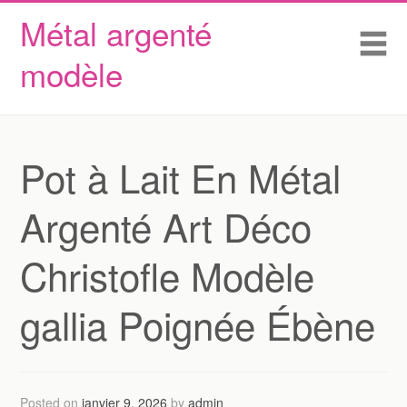
Métal argenté
Skip to content
Accueil
Me
modèle
Conditions d’utilisation
Contactez Nous
Déclaration de confidentialité
Pot à Lait En Métal
Argenté Art Déco
Christofle Modèle
gallia Poignée Ébène
Posted on
janvier 9, 2026
by
admin