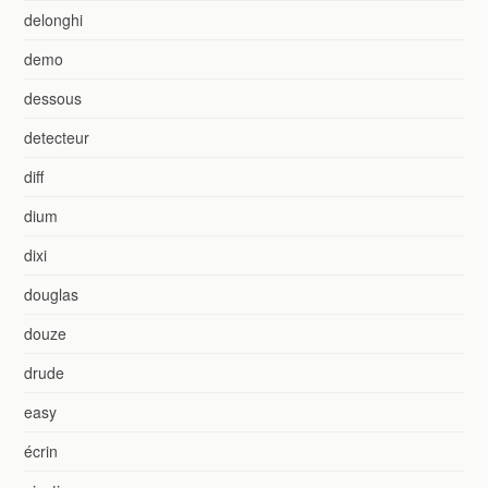
delonghi
demo
dessous
detecteur
diff
dium
dixi
douglas
douze
drude
easy
écrin