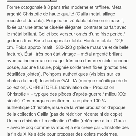
Forme octogonale à 8 pans très moderne et raffinée. Métal
argenté Christofle de haute qualité (Gallia metal, alliage
robuste et durable). Poignée en véritable ébène noir massif,
fixée par une attache ciselée élégante, contraste parfait avec
le métal brillant. Col et bec verseur ornés d’une frise perlée /
godrons fins. Base hexagonale stable. Hauteur totale : 12,5
cm. Poids approximatif : 280-320 g (pièce massive et de belle
facture). État : très bon état vintage – métal argenté brillant
avec patine normale d’usage, très peu d’usure visible, aucune
bosse, aucune fissure, poignée solidement fixée (photos très
détaillées jointes). Poinçons authentiques (visibles sur les
photos du fond). Inscription GALLIA (marque spécifique de la
collection). CHRISTOFLE (abréviation de « Production
Christofle » – typique des pièces d’après-guerre / milieu XXe
siècle). Ces marques confirment une pièce 100 %
authentique Christofle, issue de la vraie production d’époque
de la collection Gallia (pas de réédition récente ni de copie).
Un peu d’histoire. La collection Gallia (référence à la « Gaule
» avec le coq comme symbole) a été créée par Christofle dès
la fin du XIXe siècle pour proposer des objets modernes,