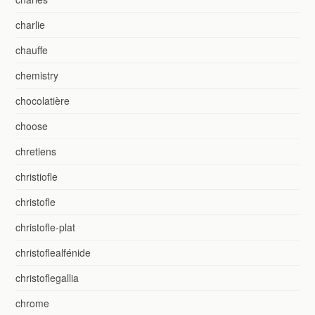
charlie
chauffe
chemistry
chocolatière
choose
chretiens
christiofle
christofle
christofle-plat
christoflealfénide
christoflegallia
chrome