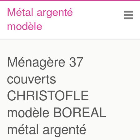
Métal argenté
Skip to content
Accueil
Me
modèle
Conditions d’utilisation
Contactez Nous
Déclaration de confidentialité
Ménagère 37
couverts
CHRISTOFLE
modèle BOREAL
métal argenté