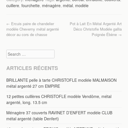
e
er
g
cuillere
,
fourchette
,
ménagère
,
métal
,
modèle
b
er
o
Post navigation
←
Ercuis paire de chandelier
Pot à Lait En Métal Argenté Art
o
modèle Cheverny métal argenté
Déco Christofle Modèle gallia
décor au cors de chasse
Poignée Ébène
→
k
Search
ARTICLES RÉCENTS
BRILLANTE pelle à tarte CHRISTOFLE modèle MALMAISON
métal argenté 27 cm EMPIRE
12 petites cuillères CHRISTOFLE modèle Vendôme, métal
argenté, long. 13.5 cm
Ménagère 37 couverts RAVINET D’ENFERT modèle CLUB
métal argenté (table Denfert)