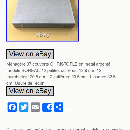
Ménagère 37 couverts CHRISTOFLE en métal argenté,
modèle BOREAL. 12 petites cuillères: 13,8 cm. 12
fourchettes: 20,5 cm. 12 cuillères: 20,5 cm. 1 louche: 32,5
cm. Usure de l’écrin.
F
T
E
P
Share
a
wi
m
ar
c
tt
ail
ta
Category:
ménagère
Tags:
argenté
,
boréal
,
christofle
,
couverts
,