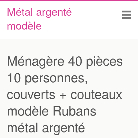
Métal argenté
Skip to content
Accueil
Me
modèle
Conditions d’utilisation
Contactez Nous
Déclaration de confidentialité
Ménagère 40 pièces
10 personnes,
couverts + couteaux
modèle Rubans
métal argenté