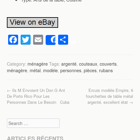
F
T
E
P
Share
a
wi
m
ar
c
tt
ail
ta
Category:
ménagère
Tags:
argenté
,
couteaux
,
couverts
,
e
er
g
ménagère
,
métal
,
modèle
,
personnes
,
pièces
,
rubans
b
er
o
Post navigation
←
Ils M Envoient Un Don G Ant
Ercuis modèle Empire, 6
o
De Porto Rico Pour Les
fourchettes de table métal
Personnes Dans Le Besoin Cuba
argenté, excellent état
→
k
Search
ARTICLES RÉCENTS