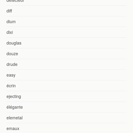
detecteur
diff
dium
dixi
douglas
douze
drude
easy
écrin
ejecting
élégante
elemetal
emaux