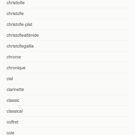
christiofle
christofle
christofle-plat
christoflealfénide
christoflegallia
chrome
chronique
cial
clarinette
classic
classical
coffret
cole