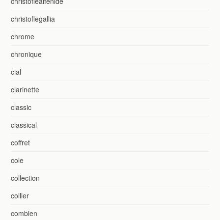
christoflealfénide
christoflegallia
chrome
chronique
cial
clarinette
classic
classical
coffret
cole
collection
collier
combien