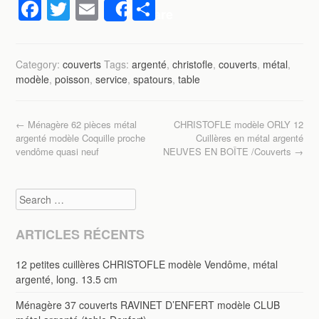
F
T
E
P
Share
a
wi
m
ar
c
tt
ail
ta
Category:
couverts
Tags:
argenté
,
christofle
,
couverts
,
métal
,
e
er
g
modèle
,
poisson
,
service
,
spatours
,
table
b
er
o
Post navigation
←
Ménagère 62 pièces métal
CHRISTOFLE modèle ORLY 12
o
argenté modèle Coquille proche
Cuillères en métal argenté
vendôme quasi neuf
NEUVES EN BOÎTE /Couverts
→
k
Search
ARTICLES RÉCENTS
12 petites cuillères CHRISTOFLE modèle Vendôme, métal
argenté, long. 13.5 cm
Ménagère 37 couverts RAVINET D’ENFERT modèle CLUB