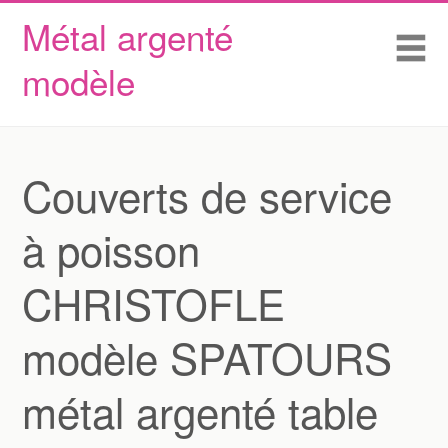
Métal argenté
Skip to content
Accueil
Me
modèle
Conditions d’utilisation
Contactez Nous
Déclaration de confidentialité
Couverts de service
à poisson
CHRISTOFLE
modèle SPATOURS
métal argenté table