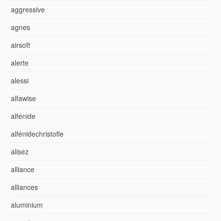
aggressive
agnes
airsoft
alerte
alessi
alfawise
alfénide
alfénidechristofle
alisez
alliance
alliances
aluminium