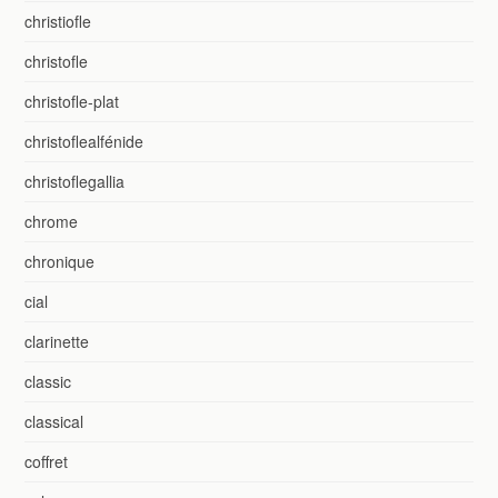
christiofle
christofle
christofle-plat
christoflealfénide
christoflegallia
chrome
chronique
cial
clarinette
classic
classical
coffret