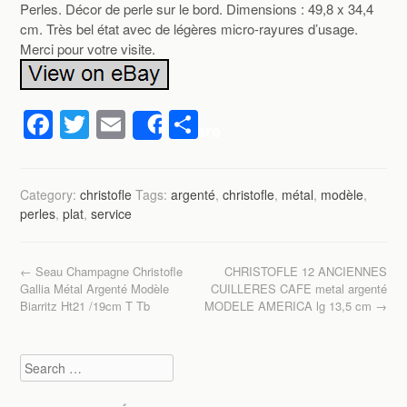
Perles. Décor de perle sur le bord. Dimensions : 49,8 x 34,4
cm. Très bel état avec de légères micro-rayures d’usage.
Merci pour votre visite.
F
T
E
P
Share
a
wi
m
ar
c
tt
ail
ta
Category:
christofle
Tags:
argenté
,
christofle
,
métal
,
modèle
,
e
er
g
perles
,
plat
,
service
b
er
o
Post navigation
←
Seau Champagne Christofle
CHRISTOFLE 12 ANCIENNES
o
Gallia Métal Argenté Modèle
CUILLERES CAFE metal argenté
Biarritz Ht21 /19cm T Tb
MODELE AMERICA lg 13,5 cm
→
k
Search