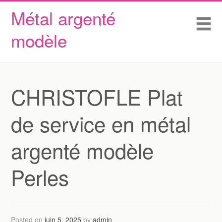
Métal argenté
Skip to content
Accueil
Me
modèle
Conditions d’utilisation
Contactez Nous
Déclaration de confidentialité
CHRISTOFLE Plat
de service en métal
argenté modèle
Perles
Posted on
juin 5, 2025
by
admin