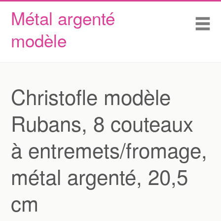
Métal argenté
Skip to content
Accueil
Me
modèle
Conditions d’utilisation
Contactez Nous
Déclaration de confidentialité
Christofle modèle
Rubans, 8 couteaux
à entremets/fromage,
métal argenté, 20,5
cm