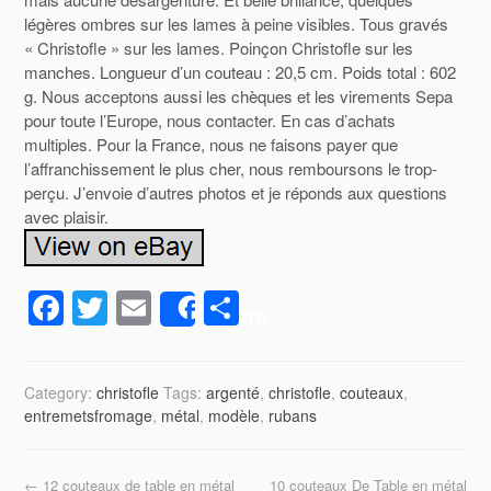
légères ombres sur les lames à peine visibles. Tous gravés
« Christofle » sur les lames. Poinçon Christofle sur les
manches. Longueur d’un couteau : 20,5 cm. Poids total : 602
g. Nous acceptons aussi les chèques et les virements Sepa
pour toute l’Europe, nous contacter. En cas d’achats
multiples. Pour la France, nous ne faisons payer que
l’affranchissement le plus cher, nous remboursons le trop-
perçu. J’envoie d’autres photos et je réponds aux questions
avec plaisir.
F
T
E
P
Share
a
wi
m
ar
c
tt
ail
ta
Category:
christofle
Tags:
argenté
,
christofle
,
couteaux
,
e
er
g
entremetsfromage
,
métal
,
modèle
,
rubans
b
er
o
←
12 couteaux de table en métal
10 couteaux De Table en métal