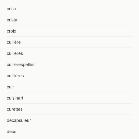
crise
cristal
croix
cuillère
cuilleres
cuillèrespelles
cuillières
cuir
cuisinart
curettes
décapsuleur
deco