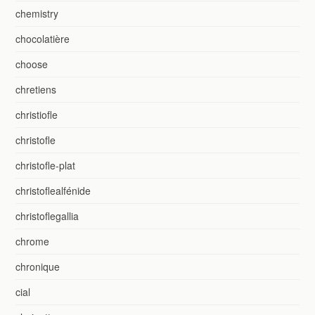
chemistry
chocolatière
choose
chretiens
christiofle
christofle
christofle-plat
christoflealfénide
christoflegallia
chrome
chronique
cial