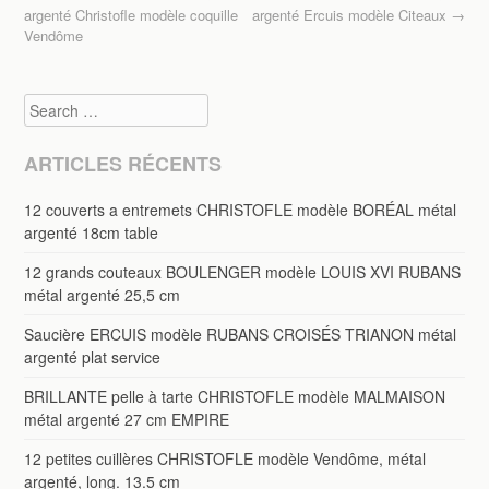
Post navigation
o
argenté Christofle modèle coquille
argenté Ercuis modèle Citeaux
→
Vendôme
k
Search
ARTICLES RÉCENTS
12 couverts a entremets CHRISTOFLE modèle BORÉAL métal
argenté 18cm table
12 grands couteaux BOULENGER modèle LOUIS XVI RUBANS
métal argenté 25,5 cm
Saucière ERCUIS modèle RUBANS CROISÉS TRIANON métal
argenté plat service
BRILLANTE pelle à tarte CHRISTOFLE modèle MALMAISON
métal argenté 27 cm EMPIRE
12 petites cuillères CHRISTOFLE modèle Vendôme, métal
argenté, long. 13.5 cm