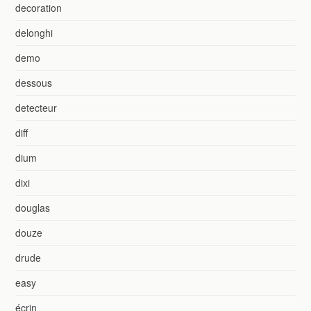
decoration
delonghi
demo
dessous
detecteur
diff
dium
dixi
douglas
douze
drude
easy
écrin