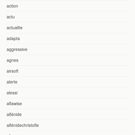
action
actu
actualite
adapta
aggressive
agnes
airsoft
alerte
alessi
alfawise
alfénide
alfénidechristofle