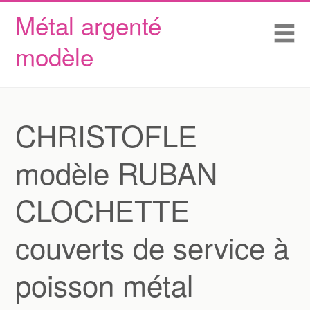
Métal argenté
Skip to content
Accueil
Me
modèle
Conditions d’utilisation
Contactez Nous
Déclaration de confidentialité
CHRISTOFLE
modèle RUBAN
CLOCHETTE
couverts de service à
poisson métal