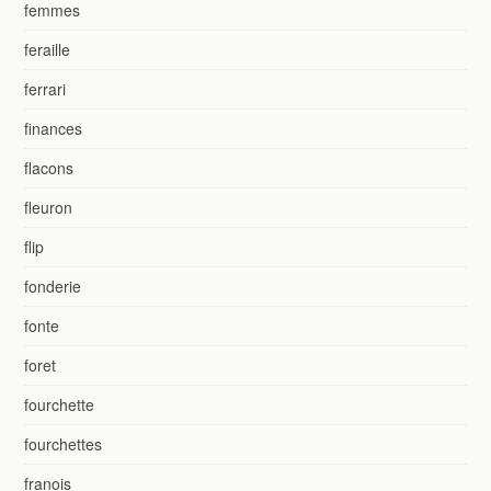
femmes
feraille
ferrari
finances
flacons
fleuron
flip
fonderie
fonte
foret
fourchette
fourchettes
franois