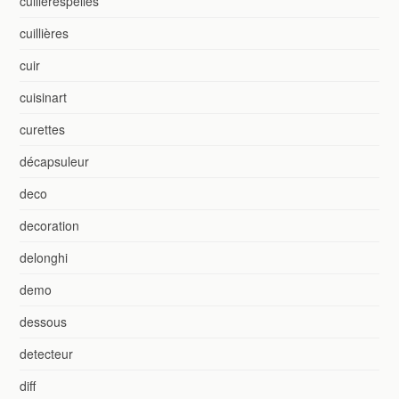
cuillèrespelles
cuillières
cuir
cuisinart
curettes
décapsuleur
deco
decoration
delonghi
demo
dessous
detecteur
diff