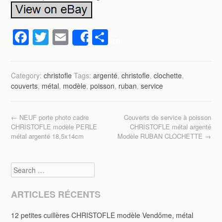
F
T
E
P
Share
a
wi
m
ar
c
tt
ail
ta
Category:
christofle
Tags:
argenté
,
christofle
,
clochette
,
e
er
g
couverts
,
métal
,
modèle
,
poisson
,
ruban
,
service
b
er
o
Post navigation
←
NEUF porte photo cadre
Couverts de service à poisson
o
CHRISTOFLE modèle PERLE
CHRISTOFLE métal argenté
métal argenté 18,5x14cm
Modèle RUBAN CLOCHETTE
→
k
Search
ARTICLES RÉCENTS
12 petites cuillères CHRISTOFLE modèle Vendôme, métal