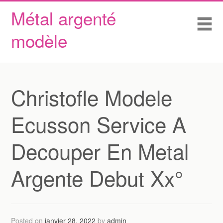
Métal argenté
Skip to content
Accueil
Me
modèle
Conditions d’utilisation
Contactez Nous
Déclaration de confidentialité
Christofle Modele
Ecusson Service A
Decouper En Metal
Argente Debut Xx°
Posted on
janvier 28, 2022
by
admin