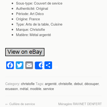
Sous-type: Couvert de sevice
Authenticité: Original
Période: Art Déco
Origine: France
Type: Arts de la table, Cuisine
Marque: Christofle
Matière: Métal argenté
F
T
E
P
Share
a
wi
m
ar
c
tt
ail
ta
Category:
christofle
Tags:
argenté
,
christofle
,
debut
,
découper
,
e
er
g
ecusson
,
métal
,
modèle
,
service
b
er
o
←
Cuillère de service
Ménagère RAVINET DENFERT