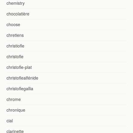
chemistry
chocolatière
choose
chretiens
christiofle
christofle
christofle-plat
christoflealfénide
christoflegallia
chrome
chronique
cial
clarinette