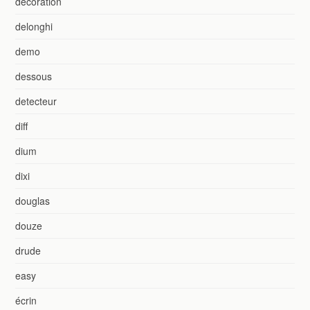
decoration
delonghi
demo
dessous
detecteur
diff
dium
dixi
douglas
douze
drude
easy
écrin