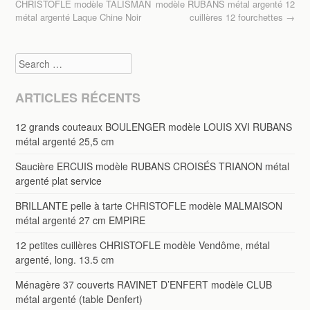
Post navigation
o
CHRISTOFLE modèle TALISMAN
modèle RUBANS métal argenté 12
métal argenté Laque Chine Noir
cuillères 12 fourchettes
→
k
Search
ARTICLES RÉCENTS
12 grands couteaux BOULENGER modèle LOUIS XVI RUBANS
métal argenté 25,5 cm
Saucière ERCUIS modèle RUBANS CROISÉS TRIANON métal
argenté plat service
BRILLANTE pelle à tarte CHRISTOFLE modèle MALMAISON
métal argenté 27 cm EMPIRE
12 petites cuillères CHRISTOFLE modèle Vendôme, métal
argenté, long. 13.5 cm
Ménagère 37 couverts RAVINET D’ENFERT modèle CLUB
métal argenté (table Denfert)