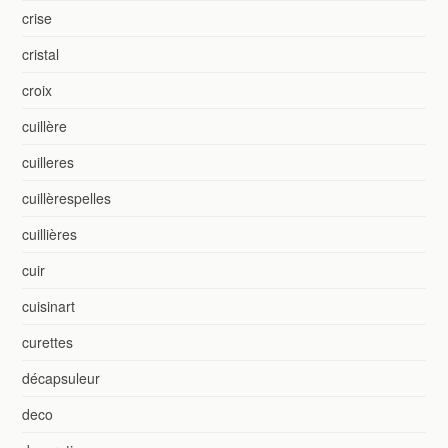
crise
cristal
croix
cuillère
cuilleres
cuillèrespelles
cuillières
cuir
cuisinart
curettes
décapsuleur
deco