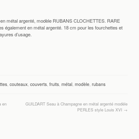
OFLE en métal argenté, modèle RUBANS CLOCHETTES. RARE
es également en métal argenté. 18 cm pour les fourchettes et
ayures d’usage.
ttes
,
couteaux
,
couverts
,
fruits
,
métal
,
modèle
,
rubans
a en
GUILDART Seau à Champagne en métal argenté modèle
PERLES style Louis XVI
→