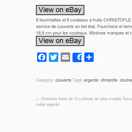
6 fourchettes et 6 couteaux à fruits CHRIST
service de couverts en bel état. Fourchons et lam
18,8 cm pour les couteaux. Minimes marques et r
F
T
E
P
Share
a
wi
m
ar
c
tt
ail
ta
Category:
couverts
Tags:
argenté
,
christofle
,
cloche
e
er
g
b
er
Post navigation
←
Christofle Série de 12 cuillères de table modèle Tosc
o
métal argenté
o
k