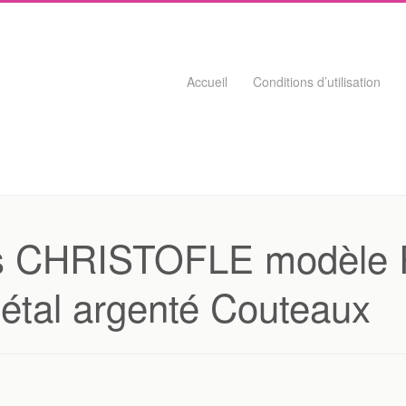
Skip to content
Accueil
Conditions d’utilisation
uits CHRISTOFLE modèl
al argenté Couteaux