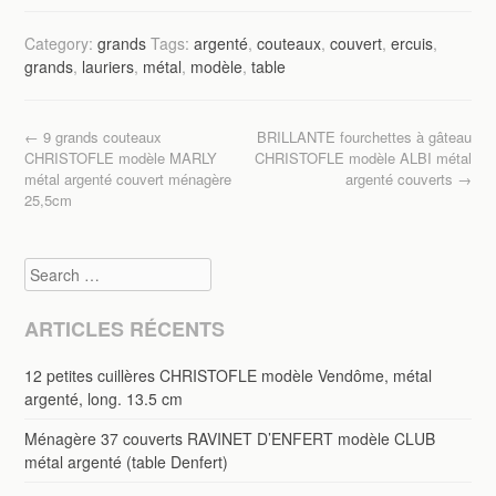
c
tt
ail
ta
Category:
grands
Tags:
argenté
,
couteaux
,
couvert
,
ercuis
,
e
er
g
grands
,
lauriers
,
métal
,
modèle
,
table
b
er
o
Post navigation
←
9 grands couteaux
BRILLANTE fourchettes à gâteau
o
CHRISTOFLE modèle MARLY
CHRISTOFLE modèle ALBI métal
métal argenté couvert ménagère
argenté couverts
→
k
25,5cm
Search
ARTICLES RÉCENTS
12 petites cuillères CHRISTOFLE modèle Vendôme, métal
argenté, long. 13.5 cm
Ménagère 37 couverts RAVINET D’ENFERT modèle CLUB
métal argenté (table Denfert)