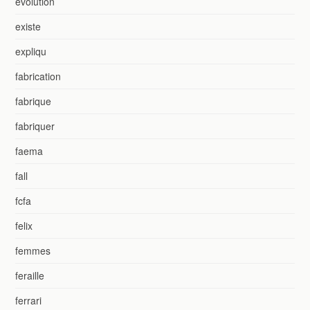
evolution
existe
expliqu
fabrication
fabrique
fabriquer
faema
fall
fcfa
felix
femmes
feraille
ferrari