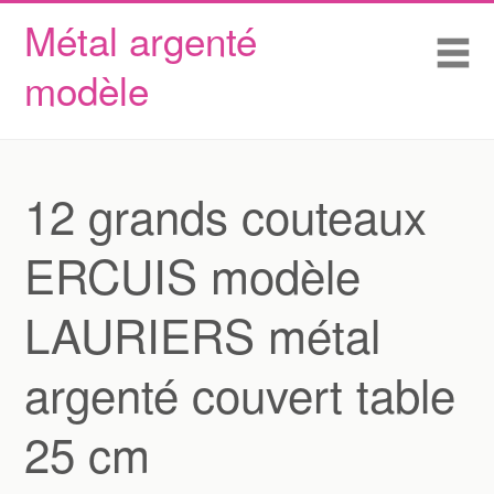
Métal argenté
Skip to content
Accueil
Me
modèle
Conditions d’utilisation
Contactez Nous
Déclaration de confidentialité
12 grands couteaux
ERCUIS modèle
LAURIERS métal
argenté couvert table
25 cm