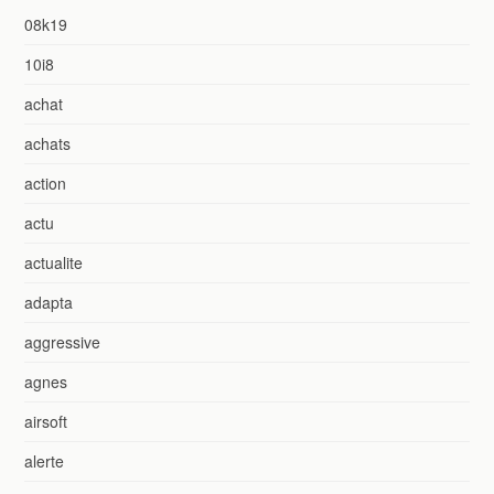
08k19
10i8
achat
achats
action
actu
actualite
adapta
aggressive
agnes
airsoft
alerte