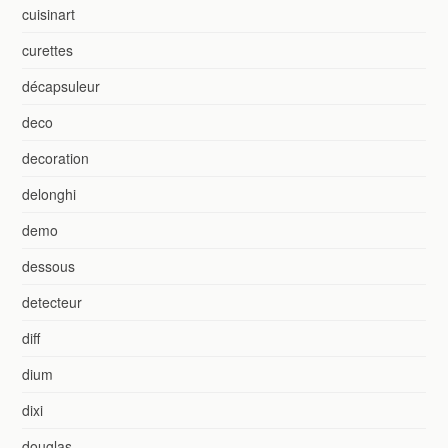
cuisinart
curettes
décapsuleur
deco
decoration
delonghi
demo
dessous
detecteur
diff
dium
dixi
douglas