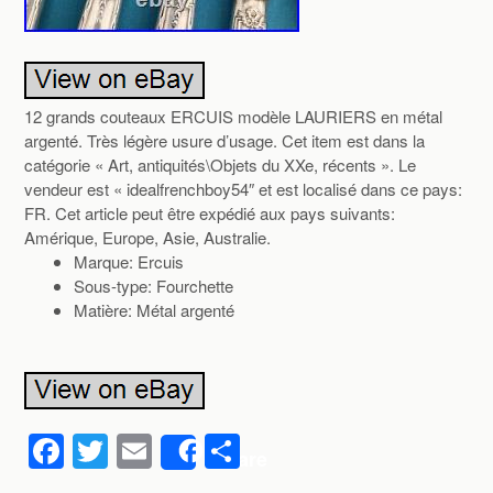
12 grands couteaux ERCUIS modèle LAURIERS en métal
argenté. Très légère usure d’usage. Cet item est dans la
catégorie « Art, antiquités\Objets du XXe, récents ». Le
vendeur est « idealfrenchboy54″ et est localisé dans ce pays:
FR. Cet article peut être expédié aux pays suivants:
Amérique, Europe, Asie, Australie.
Marque: Ercuis
Sous-type: Fourchette
Matière: Métal argenté
F
T
E
P
Share
a
wi
m
ar