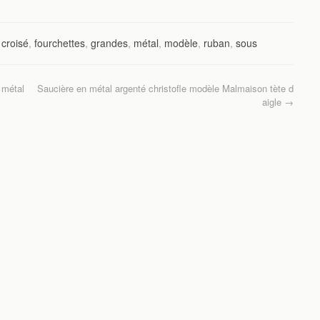
,
croisé
,
fourchettes
,
grandes
,
métal
,
modèle
,
ruban
,
sous
 métal
Saucière en métal argenté christofle modèle Malmaison tète d
aigle
→