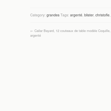
a
wi
m
ar
c
tt
ail
ta
Category:
grandes
Tags:
argenté
,
blister
,
christofle
e
er
g
b
er
Post navigation
←
Cailar Bayard, 12 couteaux de table modèle Coquille,
o
argenté
o
k