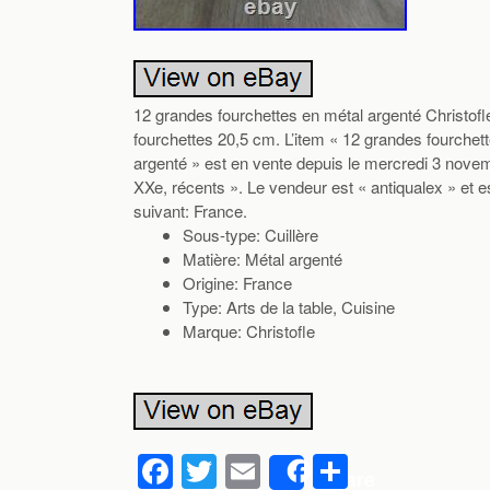
12 grandes fourchettes en métal argenté Christofl
fourchettes 20,5 cm. L’item « 12 grandes fourchet
argenté » est en vente depuis le mercredi 3 novemb
XXe, récents ». Le vendeur est « antiqualex » et e
suivant: France.
Sous-type: Cuillère
Matière: Métal argenté
Origine: France
Type: Arts de la table, Cuisine
Marque: Christofle
F
T
E
P
Share