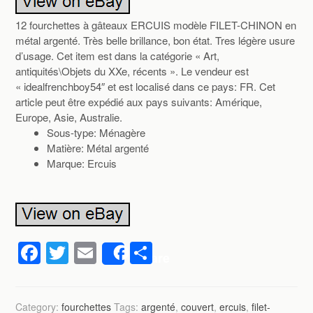
12 fourchettes à gâteaux ERCUIS modèle FILET-CHINON en
métal argenté. Très belle brillance, bon état. Tres légère usure
d’usage. Cet item est dans la catégorie « Art,
antiquités\Objets du XXe, récents ». Le vendeur est
« idealfrenchboy54″ et est localisé dans ce pays: FR. Cet
article peut être expédié aux pays suivants: Amérique,
Europe, Asie, Australie.
Sous-type: Ménagère
Matière: Métal argenté
Marque: Ercuis
F
T
E
P
Share
a
wi
m
ar
c
tt
ail
ta
Category:
fourchettes
Tags:
argenté
,
couvert
,
ercuis
,
filet-