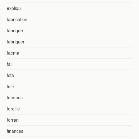
expliqu
fabrication
fabrique
fabriquer
faema
fall
fcfa
felix
femmes
feraille
ferrari
finances