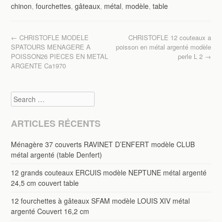
e
er
g
chinon
,
fourchettes
,
gâteaux
,
métal
,
modèle
,
table
b
er
o
Post navigation
←
CHRISTOFLE MODELE
CHRISTOFLE 12 couteaux a
o
SPATOURS MENAGERE A
poisson en métal argenté modèle
POISSON26 PIECES EN METAL
perle L 2
→
k
ARGENTE Ca1970
Search
ARTICLES RÉCENTS
Ménagère 37 couverts RAVINET D’ENFERT modèle CLUB
métal argenté (table Denfert)
12 grands couteaux ERCUIS modèle NEPTUNE métal argenté
24,5 cm couvert table
12 fourchettes à gâteaux SFAM modèle LOUIS XIV métal
argenté Couvert 16,2 cm