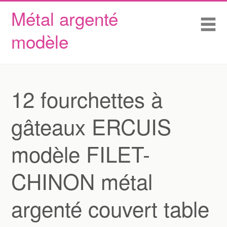
Métal argenté
Skip to content
Accueil
Me
modèle
Conditions d’utilisation
Contactez Nous
Déclaration de confidentialité
12 fourchettes à
gâteaux ERCUIS
modèle FILET-
CHINON métal
argenté couvert table