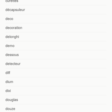
curettes
décapsuleur
deco
decoration
delonghi
demo
dessous
detecteur
diff
dium
dixi
douglas
douze