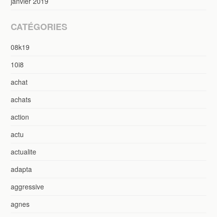
janvier 2019
CATÉGORIES
08k19
10i8
achat
achats
action
actu
actualite
adapta
aggressive
agnes