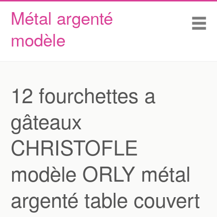
Métal argenté
Skip to content
Accueil
Me
modèle
Conditions d’utilisation
Contactez Nous
Déclaration de confidentialité
12 fourchettes a
gâteaux
CHRISTOFLE
modèle ORLY métal
argenté table couvert