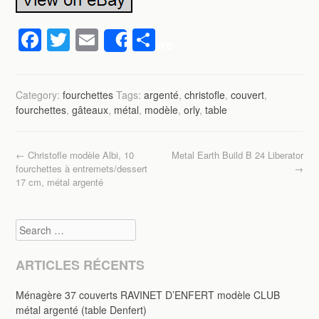
F
T
E
P
Share
a
wi
m
ar
c
tt
ail
ta
Category:
fourchettes
Tags:
argenté
,
christofle
,
couvert
,
e
er
g
fourchettes
,
gâteaux
,
métal
,
modèle
,
orly
,
table
b
er
o
Post navigation
←
Christofle modèle Albi, 10
Metal Earth Build B 24 Liberator
o
fourchettes à entremets/dessert
→
17 cm, métal argenté
k
Search
ARTICLES RÉCENTS
Ménagère 37 couverts RAVINET D’ENFERT modèle CLUB
métal argenté (table Denfert)