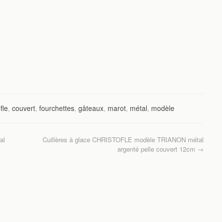
fle
,
couvert
,
fourchettes
,
gâteaux
,
marot
,
métal
,
modèle
al
Cuillères à glace CHRISTOFLE modèle TRIANON métal
argenté pelle couvert 12cm
→