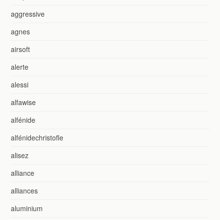
aggressive
agnes
airsoft
alerte
alessi
alfawise
alfénide
alfénidechristofle
alisez
alliance
alliances
aluminium