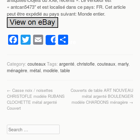
« antcan5473″ et est localisé dans ce pays: FR. Cet article
peut être expédié au pays suivant: Monde entier.
F
T
E
P
Share
a
wi
m
ar
c
tt
ail
ta
Category:
couteaux
Tags:
argenté
,
christofle
,
couteaux
,
marly
,
e
er
g
ménagère
,
métal
,
modèle
,
table
b
er
o
Post navigation
←
Casse noix / noisettes
Couverts de table ART NOUVEAU
o
CHRISTOFLE modèle RUBANS
métal argenté BOULENGER
CLOCHETTE métal argenté
modèle CHARDONS ménagère
→
k
Couvert
Search