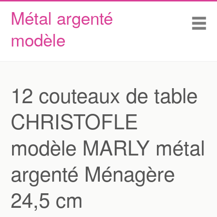
Métal argenté
Skip to content
Accueil
Me
modèle
Conditions d’utilisation
Contactez Nous
Déclaration de confidentialité
12 couteaux de table
CHRISTOFLE
modèle MARLY métal
argenté Ménagère
24,5 cm