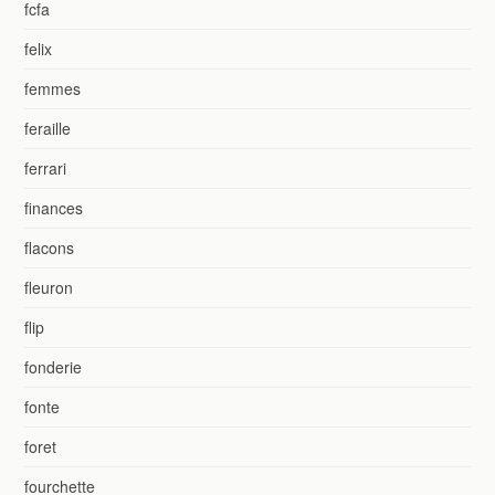
fcfa
felix
femmes
feraille
ferrari
finances
flacons
fleuron
flip
fonderie
fonte
foret
fourchette