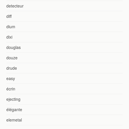
detecteur
diff
dium
dixi
douglas
douze
drude
easy
écrin
ejecting
élégante
elemetal