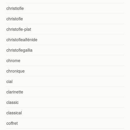
christiofle
christofle
christofle-plat
christoflealfénide
christoflegallia
chrome
chronique
cial
clarinette
classic
classical
coffret