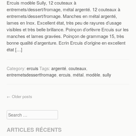
Ercuis modèle Sully, 12 couteaux à
entremets/dessert/fromage, métal argenté. 12 couteaux à
entremets/dessert/fromage. Manches en métal argenté,
lames en Inox. Excellent état, très peu de rayures d’usage
visibles et très belle brillance. Poinçon d’orfèvre Ercuis sur les
manches et lames gravées. Poinçon de grammage 15, très
bonne qualité d’argenture. Ecrin Ercuis d’origine en excellent
état […]
Category:
ercuis
Tags:
argenté
,
couteaux
,
entremetsdessertfromage
,
ercuis
,
métal
,
modèle
,
sully
Post navigation
←
Older posts
Search
ARTICLES RÉCENTS