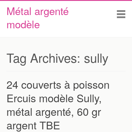
Métal argenté
Skip to content
Accueil
Me
modèle
Conditions d’utilisation
Contactez Nous
Déclaration de confidentialité
Tag Archives:
sully
24 couverts à poisson
Ercuis modèle Sully,
métal argenté, 60 gr
argent TBE