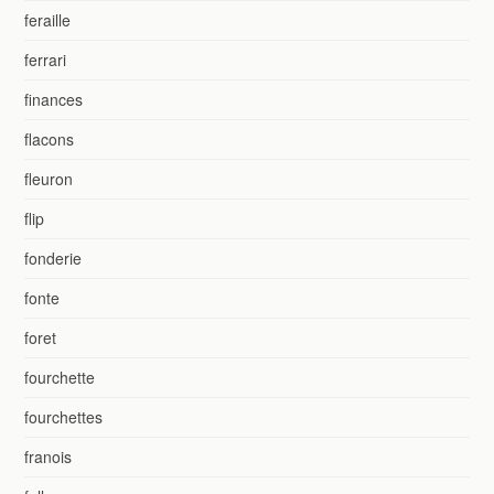
feraille
ferrari
finances
flacons
fleuron
flip
fonderie
fonte
foret
fourchette
fourchettes
franois