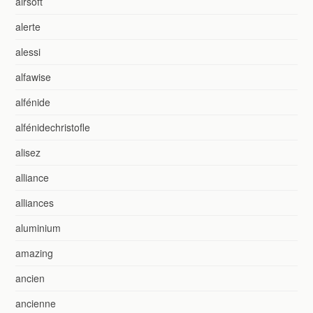
airsoft
alerte
alessi
alfawise
alfénide
alfénidechristofle
alisez
alliance
alliances
aluminium
amazing
ancien
ancienne