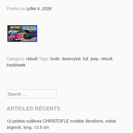
Posted on
juillet 4, 2026
Category:
rebuilt
Tags:
build
,
destroyed
,
full
,
jeep
,
rebuilt
,
trackhawk
Search
ARTICLES RÉCENTS
12 petites cuillères CHRISTOFLE modèle Vendôme, métal
argenté, long. 13.5 cm