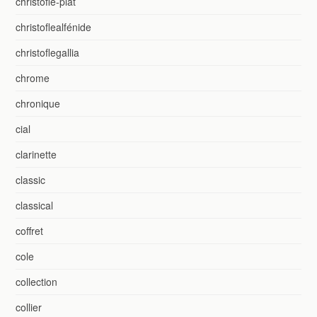
christofle-plat
christoflealfénide
christoflegallia
chrome
chronique
cial
clarinette
classic
classical
coffret
cole
collection
collier