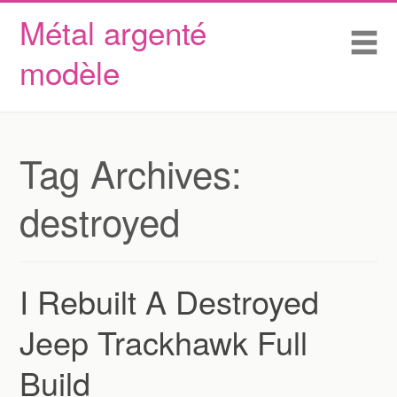
Métal argenté
Skip to content
Accueil
Me
modèle
Conditions d’utilisation
Contactez Nous
Déclaration de confidentialité
Tag Archives:
destroyed
I Rebuilt A Destroyed
Jeep Trackhawk Full
Build