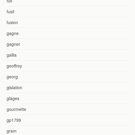
full
fusil
fusion
gagne
gagner
gallia
geoffrey
georg
gislation
glages
gourmette
gp1799
gram