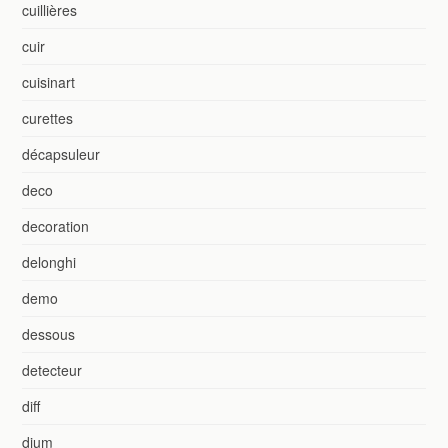
cuillières
cuir
cuisinart
curettes
décapsuleur
deco
decoration
delonghi
demo
dessous
detecteur
diff
dium