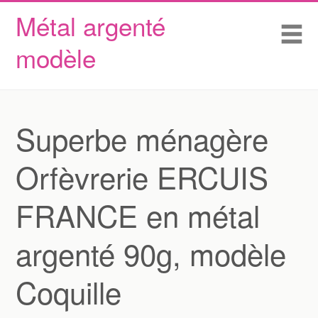
Métal argenté
Skip to content
Accueil
Me
modèle
Conditions d’utilisation
Contactez Nous
Déclaration de confidentialité
Superbe ménagère
Orfèvrerie ERCUIS
FRANCE en métal
argenté 90g, modèle
Coquille