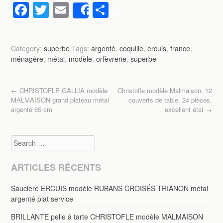
F
T
E
P
Share
a
wi
m
ar
c
tt
ail
ta
Category:
superbe
Tags:
argenté
,
coquille
,
ercuis
,
france
,
e
er
g
ménagère
,
métal
,
modèle
,
orfèvrerie
,
superbe
b
er
o
Post navigation
←
CHRISTOFLE GALLIA modèle
Christofle modèle Malmaison, 12
o
MALMAISON grand plateau métal
couverts de table, 24 pièces,
argenté 65 cm
excellent état
→
k
Search
ARTICLES RÉCENTS
Saucière ERCUIS modèle RUBANS CROISÉS TRIANON métal
argenté plat service
BRILLANTE pelle à tarte CHRISTOFLE modèle MALMAISON