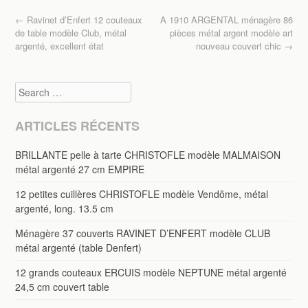
o
Post navigation
←
Ravinet d’Enfert 12 couteaux
A 1910 ARGENTAL ménagère 86
o
de table modèle Club, métal
pièces métal argent modèle art
argenté, excellent état
nouveau couvert chic
→
k
Search
ARTICLES RÉCENTS
BRILLANTE pelle à tarte CHRISTOFLE modèle MALMAISON
métal argenté 27 cm EMPIRE
12 petites cuillères CHRISTOFLE modèle Vendôme, métal
argenté, long. 13.5 cm
Ménagère 37 couverts RAVINET D’ENFERT modèle CLUB
métal argenté (table Denfert)
12 grands couteaux ERCUIS modèle NEPTUNE métal argenté
24,5 cm couvert table