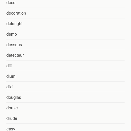
deco
decoration
delonghi
demo
dessous
detecteur
diff
dium
dixi
douglas
douze
drude
easy