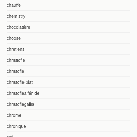
chauffe
chemistry
chocolatière
choose
chretiens
christiofle
christofle
christofle-plat
christoflealfénide
christoflegallia
chrome
chronique