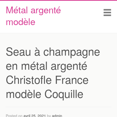
Métal argenté
Skip to content
Accueil
Me
modèle
Conditions d’utilisation
Contactez Nous
Déclaration de confidentialité
Seau à champagne
en métal argenté
Christofle France
modèle Coquille
Posted on
avril 25, 2021
by
admin