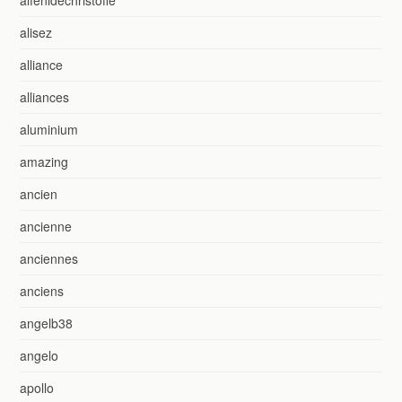
alfénidechristofle
alisez
alliance
alliances
aluminium
amazing
ancien
ancienne
anciennes
anciens
angelb38
angelo
apollo