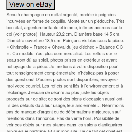
Seau à champagne en métal argenté, modèle à poignées
incurvées en forme de coquille. Monté sur un piédouche. Très
bon état, argenture brillante et intacte, infimes accrocs sur le
col (voir photos). Hauteur 23,2 cm. Diamètre base 14,5 cm.
Diamètre ouverture 18,5 cm. Poinçons visibles sous la pièce.
« Christofle + France + Cheval du jeu d’échec + Balance OC
« . Ce modèle n’est plus commercialisé. Les reflets sur le
seau sont dû au soleil, photos prises en extérieur et avant
nettoyage de la pièce. Je me tiens à votre disposition pour
tout renseignement complémentaire, n’hésitez-pas à poser
des questions! D’autres photos sont disponibles, envoyez-
moi votre courriel. Les reflets sont liés à l’environnement et à
l’éclairage. J’essaie de décrire au plus juste les objets
proposés sur ce site; ce sont des biens d’occasion aussi ont-
ils des défauts dû à leur usage, leur ancienneté… Néanmoins
pas de manque d’argent ou de déformations majeures, sauf
mentions dans l’annonce. Pas de vente hors. Possibilité de
voir ces objets sur mes stands dans les salons d’antiquaires
auxquels je participe. Et sur mon site. De ce fait cet objet est