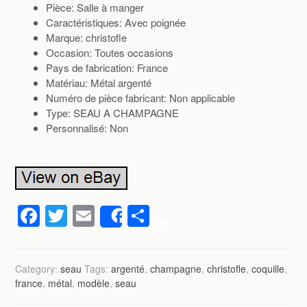
Pièce: Salle à manger
Caractéristiques: Avec poignée
Marque: christofle
Occasion: Toutes occasions
Pays de fabrication: France
Matériau: Métal argenté
Numéro de pièce fabricant: Non applicable
Type: SEAU A CHAMPAGNE
Personnalisé: Non
F
T
E
P
Share
a
wi
m
ar
c
tt
ail
ta
Category:
seau
Tags:
argenté
,
champagne
,
christofle
,
coquille
,
e
er
g
france
,
métal
,
modèle
,
seau
b
er