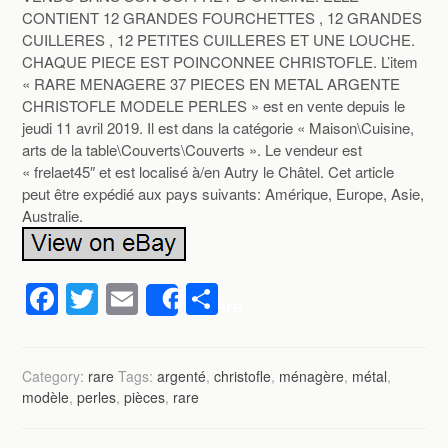
CONTIENT 12 GRANDES FOURCHETTES , 12 GRANDES
CUILLERES , 12 PETITES CUILLERES ET UNE LOUCHE.
CHAQUE PIECE EST POINCONNEE CHRISTOFLE. L’item
« RARE MENAGERE 37 PIECES EN METAL ARGENTE
CHRISTOFLE MODELE PERLES » est en vente depuis le
jeudi 11 avril 2019. Il est dans la catégorie « Maison\Cuisine,
arts de la table\Couverts\Couverts ». Le vendeur est
« frelaet45″ et est localisé à/en Autry le Châtel. Cet article
peut être expédié aux pays suivants: Amérique, Europe, Asie,
Australie.
F
T
E
P
Share
a
wi
m
ar
c
tt
ail
ta
Category:
rare
Tags:
argenté
,
christofle
,
ménagère
,
métal
,
e
er
g
modèle
,
perles
,
pièces
,
rare
b
er