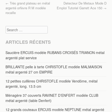
o
Post navigation
←
Très grand plateau en métal
Detecteur De Metaux Mode D
o
argenté orfèvre R M modèle
Emploi Tutoriel Garrett Ace 150
→
rocaille
k
Search
ARTICLES RÉCENTS
Saucière ERCUIS modèle RUBANS CROISÉS TRIANON métal
argenté plat service
BRILLANTE pelle à tarte CHRISTOFLE modèle MALMAISON
métal argenté 27 cm EMPIRE
12 petites cuillères CHRISTOFLE modèle Vendôme, métal
argenté, long. 13.5 cm
Ménagère 37 couverts RAVINET D’ENFERT modèle CLUB
métal argenté (table Denfert)
12 grands couteaux ERCUIS modèle NEPTUNE métal argenté