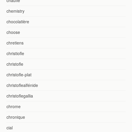
chauffe
chemistry
chocolatière
choose
chretiens
christiofle
christofle
christofle-plat
christoflealfénide
christoflegallia
chrome
chronique
cial