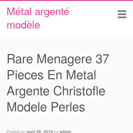
Métal argenté
Skip to content
Accueil
Me
modèle
Conditions d’utilisation
Contactez Nous
Déclaration de confidentialité
Rare Menagere 37
Pieces En Metal
Argente Christofle
Modele Perles
Posted on
août 28, 2019
by
admin