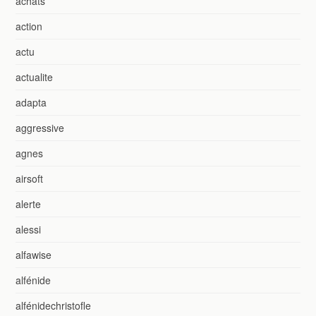
achats
action
actu
actualite
adapta
aggressive
agnes
airsoft
alerte
alessi
alfawise
alfénide
alfénidechristofle