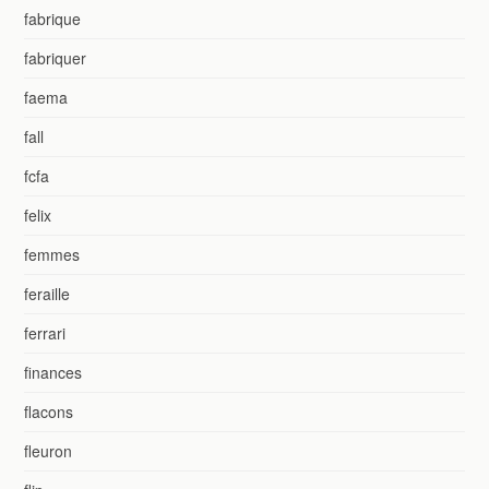
fabrique
fabriquer
faema
fall
fcfa
felix
femmes
feraille
ferrari
finances
flacons
fleuron