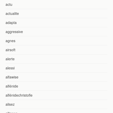
actu
actualite
adapta
aggressive
agnes
airsoft
alerte
alessi
alfawise
alfénide
alfénidechristofle
alisez