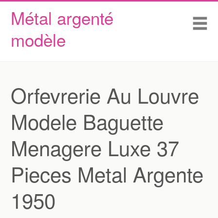
Métal argenté
Skip to content
Accueil
Me
modèle
Conditions d’utilisation
Contactez Nous
Déclaration de confidentialité
Orfevrerie Au Louvre
Modele Baguette
Menagere Luxe 37
Pieces Metal Argente
1950