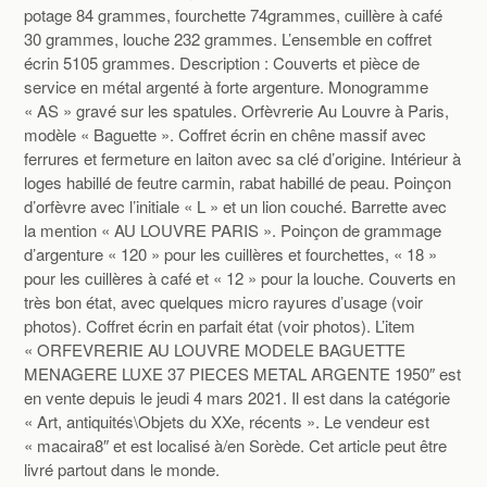
potage 84 grammes, fourchette 74grammes, cuillère à café
30 grammes, louche 232 grammes. L’ensemble en coffret
écrin 5105 grammes. Description : Couverts et pièce de
service en métal argenté à forte argenture. Monogramme
« AS » gravé sur les spatules. Orfèvrerie Au Louvre à Paris,
modèle « Baguette ». Coffret écrin en chêne massif avec
ferrures et fermeture en laiton avec sa clé d’origine. Intérieur à
loges habillé de feutre carmin, rabat habillé de peau. Poinçon
d’orfèvre avec l’initiale « L » et un lion couché. Barrette avec
la mention « AU LOUVRE PARIS ». Poinçon de grammage
d’argenture « 120 » pour les cuillères et fourchettes, « 18 »
pour les cuillères à café et « 12 » pour la louche. Couverts en
très bon état, avec quelques micro rayures d’usage (voir
photos). Coffret écrin en parfait état (voir photos). L’item
« ORFEVRERIE AU LOUVRE MODELE BAGUETTE
MENAGERE LUXE 37 PIECES METAL ARGENTE 1950″ est
en vente depuis le jeudi 4 mars 2021. Il est dans la catégorie
« Art, antiquités\Objets du XXe, récents ». Le vendeur est
« macaira8″ et est localisé à/en Sorède. Cet article peut être
livré partout dans le monde.