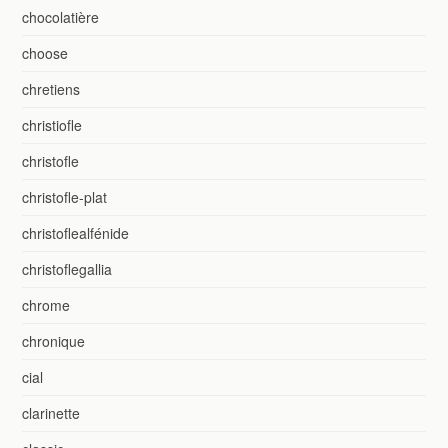
chocolatière
choose
chretiens
christiofle
christofle
christofle-plat
christoflealfénide
christoflegallia
chrome
chronique
cial
clarinette