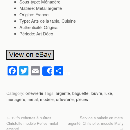
Sous-type: Ménagère
Matière: Métal argenté
Origine: France
Type: Arts de la table, Cuisine
Authenticité: Original
Période: Art Déco
F
T
E
P
Share
a
wi
m
ar
c
tt
ail
ta
Category:
orfèvrerie
Tags:
argenté
,
baguette
,
louvre
,
luxe
,
e
er
g
ménagère
,
métal
,
modèle
,
orfèvrerie
,
pièces
b
er
o
Post navigation
←
12 fourchettes à huîtres
Service a salade en métal
o
Christofle modèle Perles métal
argenté, Christofle, modèle Marly
argenté
→