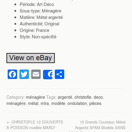
Période: Art Déco
Sous-type: Ménagère
Matière: Métal argenté
Authenticité: Original
Origine: France
Style: Non-spécifié
F
T
E
P
Share
a
wi
m
ar
c
tt
ail
ta
Category:
ménagère
Tags:
argenté
,
christofle
,
deco
,
e
er
g
ménagère
,
métal
,
mira
,
modèle
,
ondulation
,
pièces
b
er
o
Post navigation
←
CHRISTOFLE 12 COUVERTS
12 Grands Couteaux Métal
o
A POISSON modèle MARLY
Argenté SFAM Modèle SANS