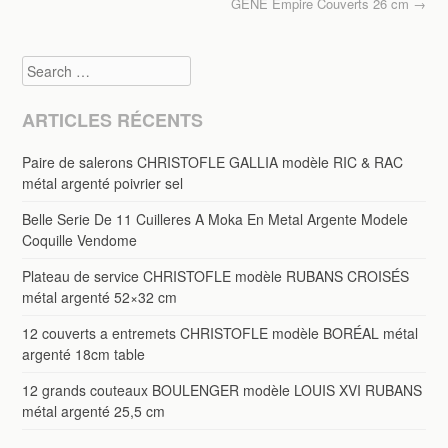
GENE Empire Couverts 26 cm
→
k
Search
ARTICLES RÉCENTS
Paire de salerons CHRISTOFLE GALLIA modèle RIC & RAC
métal argenté poivrier sel
Belle Serie De 11 Cuilleres A Moka En Metal Argente Modele
Coquille Vendome
Plateau de service CHRISTOFLE modèle RUBANS CROISÉS
métal argenté 52×32 cm
12 couverts a entremets CHRISTOFLE modèle BORÉAL métal
argenté 18cm table
12 grands couteaux BOULENGER modèle LOUIS XVI RUBANS
métal argenté 25,5 cm