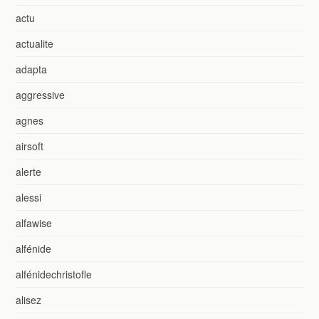
actu
actualite
adapta
aggressive
agnes
airsoft
alerte
alessi
alfawise
alfénide
alfénidechristofle
alisez