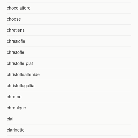
chocolatière
choose
chretiens
christiofle
christofle
christofle-plat
christoflealfénide
christoflegallia
chrome
chronique
cial
clarinette