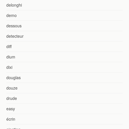
delonghi
demo
dessous
detecteur
diff
dium
dixi
douglas
douze
drude
easy
écrin