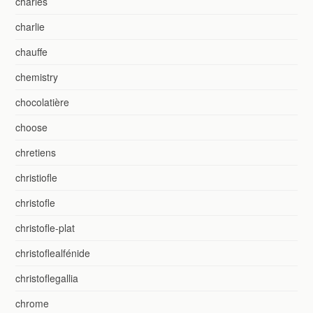
charles
charlie
chauffe
chemistry
chocolatière
choose
chretiens
christiofle
christofle
christofle-plat
christoflealfénide
christoflegallia
chrome