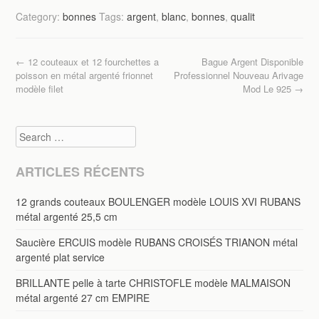
c
tt
ail
ta
Category:
bonnes
Tags:
argent
,
blanc
,
bonnes
,
qualit
e
er
g
b
er
Post navigation
←
12 couteaux et 12 fourchettes a
Bague Argent Disponible
o
poisson en métal argenté frionnet
Professionnel Nouveau Arivage
o
modèle filet
Mod Le 925
→
k
Search
ARTICLES RÉCENTS
12 grands couteaux BOULENGER modèle LOUIS XVI RUBANS
métal argenté 25,5 cm
Saucière ERCUIS modèle RUBANS CROISÉS TRIANON métal
argenté plat service
BRILLANTE pelle à tarte CHRISTOFLE modèle MALMAISON
métal argenté 27 cm EMPIRE