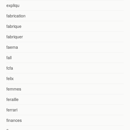
expliqu
fabrication
fabrique
fabriquer
faema
fall
fcfa
felix
femmes
feraille
ferrari
finances