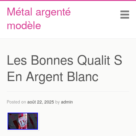
Métal argenté
Skip to content
Accueil
Me
modèle
Conditions d’utilisation
Contactez Nous
Déclaration de confidentialité
Les Bonnes Qualit S
En Argent Blanc
Posted on
août 22, 2025
by
admin