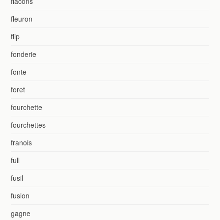
flacons
fleuron
flip
fonderie
fonte
foret
fourchette
fourchettes
franois
full
fusil
fusion
gagne