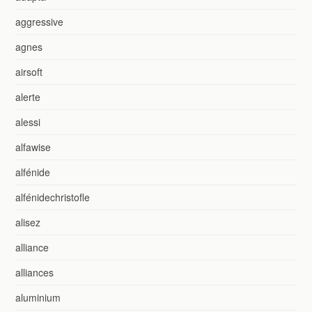
aggressive
agnes
airsoft
alerte
alessi
alfawise
alfénide
alfénidechristofle
alisez
alliance
alliances
aluminium