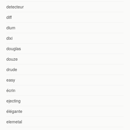
detecteur
diff
dium
dixi
douglas
douze
drude
easy
écrin
ejecting
élégante
elemetal