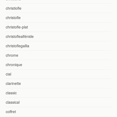
christiofle
christofle
christofle-plat
christoflealfénide
christoflegallia
chrome
chronique
cial
clarinette
classic
classical
coffret