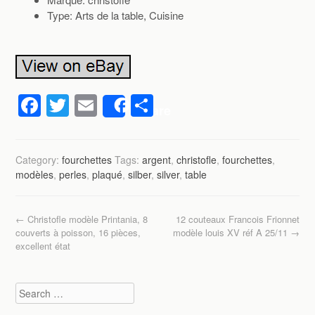
Type: Arts de la table, Cuisine
F
T
E
P
Share
a
wi
m
ar
c
tt
ail
ta
Category:
fourchettes
Tags:
argent
,
christofle
,
fourchettes
,
e
er
g
modèles
,
perles
,
plaqué
,
silber
,
silver
,
table
b
er
o
Post navigation
←
Christofle modèle Printania, 8
12 couteaux Francois Frionnet
o
couverts à poisson, 16 pièces,
modèle louis XV réf A 25/11
→
excellent état
k
Search