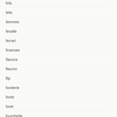
fcfa
felix
femmes
feraille
ferrari
finances
flacons
fleuron
flip
fonderie
fonte
foret
fourchette