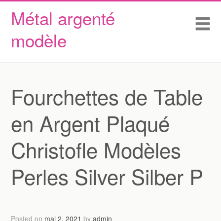
Métal argenté
Skip to content
Accueil
Me
modèle
Conditions d’utilisation
Contactez Nous
Déclaration de confidentialité
Fourchettes de Table
en Argent Plaqué
Christofle Modèles
Perles Silver Silber P
Posted on
mai 2, 2021
by
admin