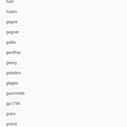
fusil
fusion
gagne
gagner
gallia
geoffrey
georg
gislation
glages
gourmette
gp1799
gram
grand