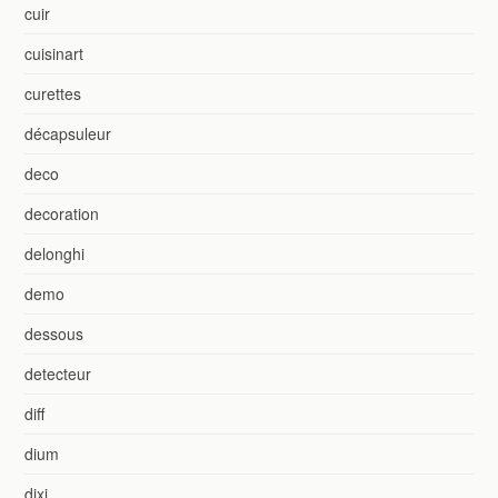
cuir
cuisinart
curettes
décapsuleur
deco
decoration
delonghi
demo
dessous
detecteur
diff
dium
dixi