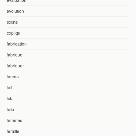
evaluation
evolution
existe
expliqu
fabrication
fabrique
fabriquer
faema
fall
fcfa
felix
femmes
feraille