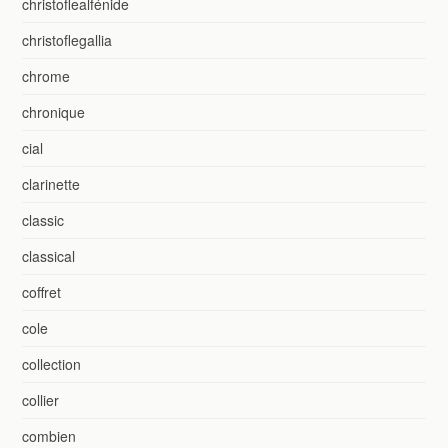
christoflealfénide
christoflegallia
chrome
chronique
cial
clarinette
classic
classical
coffret
cole
collection
collier
combien