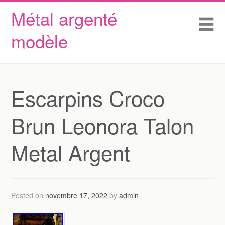
Métal argenté
Skip to content
Accueil
Me
modèle
Conditions d’utilisation
Contactez Nous
Déclaration de confidentialité
Escarpins Croco
Brun Leonora Talon
Metal Argent
Posted on
novembre 17, 2022
by
admin