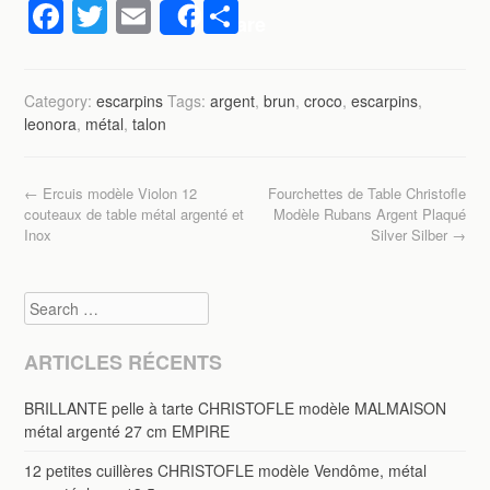
F
T
E
P
Share
a
wi
m
ar
c
tt
ail
ta
Category:
escarpins
Tags:
argent
,
brun
,
croco
,
escarpins
,
e
er
g
leonora
,
métal
,
talon
b
er
o
Post navigation
←
Ercuis modèle Violon 12
Fourchettes de Table Christofle
o
couteaux de table métal argenté et
Modèle Rubans Argent Plaqué
Inox
Silver Silber
→
k
Search
ARTICLES RÉCENTS
BRILLANTE pelle à tarte CHRISTOFLE modèle MALMAISON
métal argenté 27 cm EMPIRE
12 petites cuillères CHRISTOFLE modèle Vendôme, métal