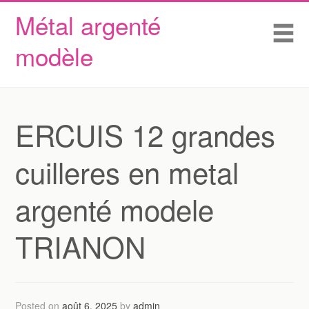
Métal argenté
Skip to content
Accueil
Me
modèle
Conditions d’utilisation
Contactez Nous
Déclaration de confidentialité
ERCUIS 12 grandes
cuilleres en metal
argenté modele
TRIANON
Posted on
août 6, 2025
by
admin