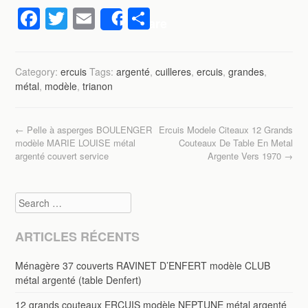
F
T
E
P
Share
a
wi
m
ar
c
tt
ail
ta
Category:
ercuis
Tags:
argenté
,
cuilleres
,
ercuis
,
grandes
,
e
er
g
métal
,
modèle
,
trianon
b
er
o
Post navigation
←
Pelle à asperges BOULENGER
Ercuis Modele Citeaux 12 Grands
o
modèle MARIE LOUISE métal
Couteaux De Table En Metal
argenté couvert service
Argente Vers 1970
→
k
Search
ARTICLES RÉCENTS
Ménagère 37 couverts RAVINET D’ENFERT modèle CLUB
métal argenté (table Denfert)
12 grands couteaux ERCUIS modèle NEPTUNE métal argenté