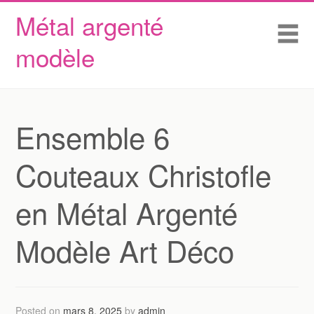
Métal argenté
Skip to content
Accueil
Me
modèle
Conditions d’utilisation
Contactez Nous
Déclaration de confidentialité
Ensemble 6
Couteaux Christofle
en Métal Argenté
Modèle Art Déco
Posted on
mars 8, 2025
by
admin