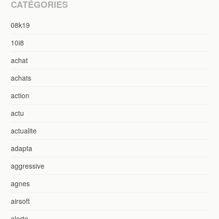
CATÉGORIES
08k19
10i8
achat
achats
action
actu
actualite
adapta
aggressive
agnes
airsoft
alerte