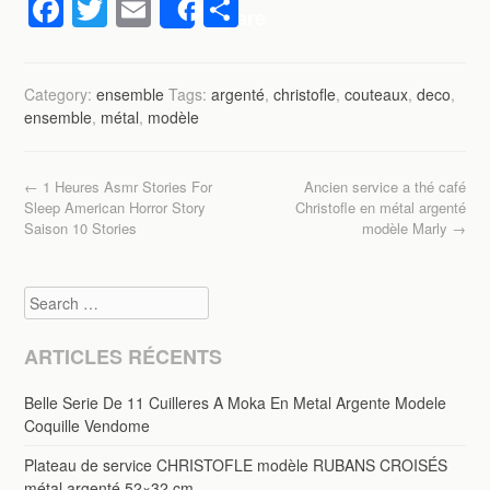
F
T
E
P
Share
a
wi
m
ar
c
tt
ail
ta
Category:
ensemble
Tags:
argenté
,
christofle
,
couteaux
,
deco
,
e
er
g
ensemble
,
métal
,
modèle
b
er
o
Post navigation
←
1 Heures Asmr Stories For
Ancien service a thé café
o
Sleep American Horror Story
Christofle en métal argenté
Saison 10 Stories
modèle Marly
→
k
Search
ARTICLES RÉCENTS
Belle Serie De 11 Cuilleres A Moka En Metal Argente Modele
Coquille Vendome
Plateau de service CHRISTOFLE modèle RUBANS CROISÉS
métal argenté 52×32 cm