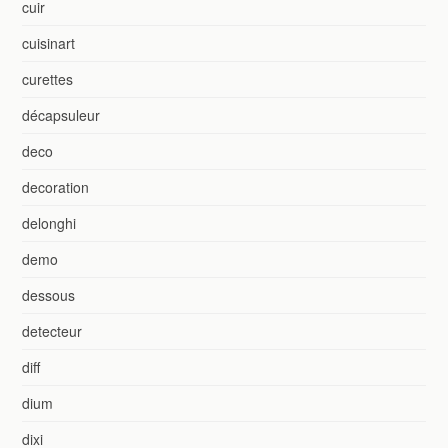
cuir
cuisinart
curettes
décapsuleur
deco
decoration
delonghi
demo
dessous
detecteur
diff
dium
dixi