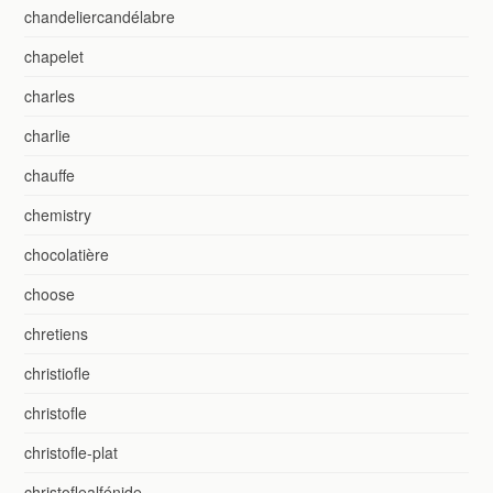
chandeliercandélabre
chapelet
charles
charlie
chauffe
chemistry
chocolatière
choose
chretiens
christiofle
christofle
christofle-plat
christoflealfénide