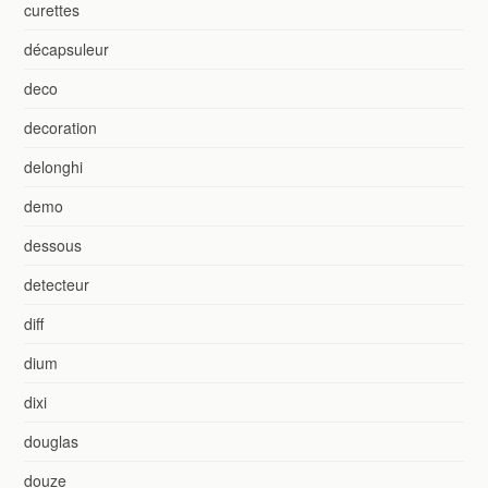
curettes
décapsuleur
deco
decoration
delonghi
demo
dessous
detecteur
diff
dium
dixi
douglas
douze