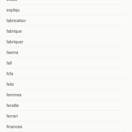
expliqu
fabrication
fabrique
fabriquer
faema
fall
fcfa
felix
femmes
feraille
ferrari
finances