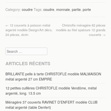
c
tt
ail
ta
Category:
coudre
Tags:
coudre
,
monnaie
,
partie
,
porte
e
er
g
b
er
Post navigation
←
12 couverts à poisson métal
Christofle ménagère 62 pièces
o
argenté modèle Design/Art déco,
modèle au filet spatours 12 grands
o
24 pièces, écrin
couverts
→
k
Search
ARTICLES RÉCENTS
BRILLANTE pelle à tarte CHRISTOFLE modèle MALMAISON
métal argenté 27 cm EMPIRE
12 petites cuillères CHRISTOFLE modèle Vendôme, métal
argenté, long. 13.5 cm
Ménagère 37 couverts RAVINET D’ENFERT modèle CLUB
métal argenté (table Denfert)