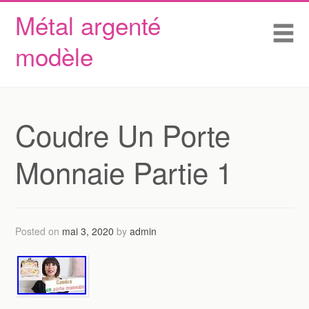
Métal argenté
Skip to content
Accueil
Me
modèle
Conditions d’utilisation
Contactez Nous
Déclaration de confidentialité
Coudre Un Porte
Monnaie Partie 1
Posted on
mai 3, 2020
by
admin