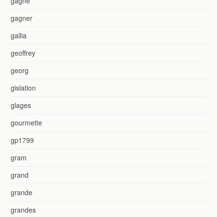
gagne
gagner
gallia
geoffrey
georg
gislation
glages
gourmette
gp1799
gram
grand
grande
grandes