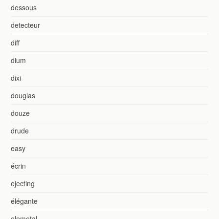
dessous
detecteur
diff
dium
dixi
douglas
douze
drude
easy
écrin
ejecting
élégante
elemetal