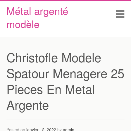
Métal argenté
Skip to content
Accueil
Me
modèle
Conditions d’utilisation
Contactez Nous
Déclaration de confidentialité
Christofle Modele
Spatour Menagere 25
Pieces En Metal
Argente
Posted on
janvier 12, 2022
by
admin