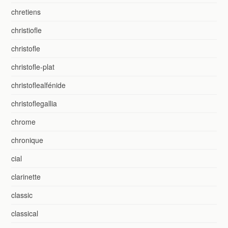
chretiens
christiofle
christofle
christofle-plat
christoflealfénide
christoflegallia
chrome
chronique
cial
clarinette
classic
classical