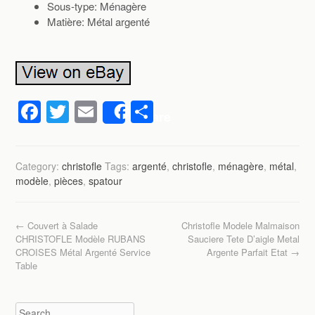
Sous-type: Ménagère
Matière: Métal argenté
F
T
E
P
Share
a
wi
m
ar
c
tt
ail
ta
Category:
christofle
Tags:
argenté
,
christofle
,
ménagère
,
métal
,
e
er
g
modèle
,
pièces
,
spatour
b
er
o
Post navigation
←
Couvert à Salade
Christofle Modele Malmaison
o
CHRISTOFLE Modèle RUBANS
Sauciere Tete D’aigle Metal
CROISES Métal Argenté Service
Argente Parfait Etat
→
k
Table
Search