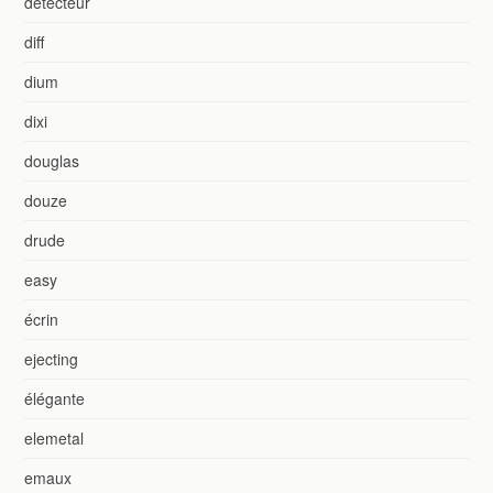
detecteur
diff
dium
dixi
douglas
douze
drude
easy
écrin
ejecting
élégante
elemetal
emaux