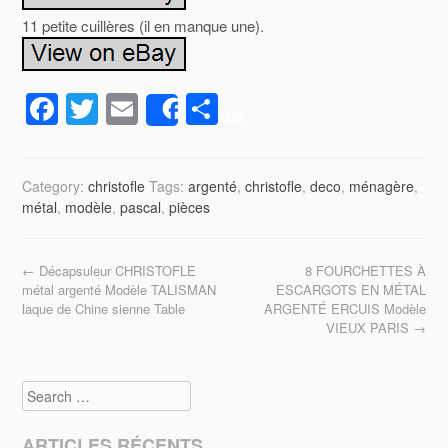
11 petite cuillères (il en manque une).
F
T
E
P
Share
a
wi
m
ar
c
tt
ail
ta
Category:
christofle
Tags:
argenté
,
christofle
,
deco
,
ménagère
,
e
er
g
métal
,
modèle
,
pascal
,
pièces
b
er
o
Post navigation
←
Décapsuleur CHRISTOFLE
8 FOURCHETTES À
o
métal argenté Modèle TALISMAN
ESCARGOTS EN MÉTAL
laque de Chine sienne Table
ARGENTÉ ERCUIS Modèle
k
VIEUX PARIS
→
Search
ARTICLES RÉCENTS