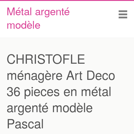
Métal argenté
Skip to content
Accueil
Me
modèle
Conditions d’utilisation
Contactez Nous
Déclaration de confidentialité
CHRISTOFLE
ménagère Art Deco
36 pieces en métal
argenté modèle
Pascal