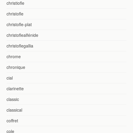
christiofle
christofle
christofle-plat
christoflealfénide
christoflegallia
chrome
chronique
cial
clarinette
classic
classical
coffret
cole