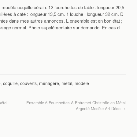
 modèle coquille bérain. 12 fourchettes de table : longueur 20,5
illères à café : longueur 13,5 cm. 1 louche : longueur 32 cm. D
tes dans mes autres annonces. L ensemble est en bon état ;
d usage normal. Photo supplémentaire sur demande. En cas d
e
,
coquille
,
couverts
,
ménagère
,
métal
,
modèle
étal
Ensemble 6 Fourchettes A Entremet Christofle en Métal
Argenté Modèle Art Déco
→