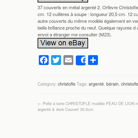
37 couverts en métal argenté 2. Orfèvre Christofle
cm. 12 cuillères à soupe : longueur 20,5 cm. 12 cu
autre couverts du même modèle également en ven
belle brillance proche du neuf. Quelque rayures 
envoi a étranger me consulter (M23).
F
T
E
P
Share
a
wi
m
ar
c
tt
ail
ta
Category:
christofle
Tags:
argenté
,
bérain
,
christofl
e
er
g
b
er
Post navigation
←
Pelle à tarte CHRISTOFLE modèle PEAU DE LION m
o
argenté & doré Couvert 30,5cm
o
k