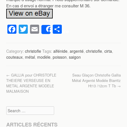
En cas d envoi a étranger me consulter M 36.
F
T
E
P
Share
a
wi
m
ar
c
tt
ail
ta
Category:
christofle
Tags:
alfénide
,
argenté
,
christofle
,
cirta
,
e
er
g
couteaux
,
métal
,
modèle
,
poisson
,
saigon
b
er
o
Post navigation
←
GALLIA pour CHRISTOFLE
Seau Glaçon Christofle Gallia
o
THEIERE VERSEUSE EN
Métal Argenté Modèle Biarritz
METAL ARGENTE MODELE
Ht13 /12cm T Tb
→
k
MALMAISON
Search
ARTICLES RÉCENTS