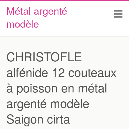
Métal argenté
Skip to content
Accueil
Me
modèle
Conditions d’utilisation
Contactez Nous
Déclaration de confidentialité
CHRISTOFLE
alfénide 12 couteaux
à poisson en métal
argenté modèle
Saigon cirta