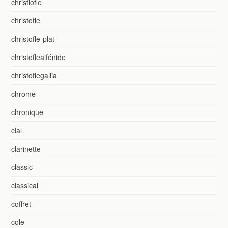
christiofle
christofle
christofle-plat
christoflealfénide
christoflegallia
chrome
chronique
cial
clarinette
classic
classical
coffret
cole