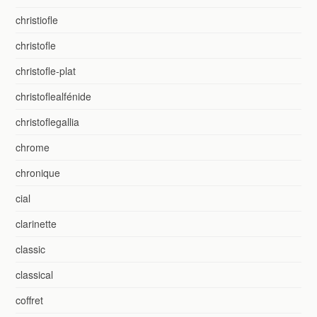
christiofle
christofle
christofle-plat
christoflealfénide
christoflegallia
chrome
chronique
cial
clarinette
classic
classical
coffret