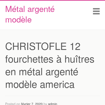
Métal argenté
Skip to content
Accueil
Me
modèle
Conditions d’utilisation
Contactez Nous
Déclaration de confidentialité
CHRISTOFLE 12
fourchettes à huîtres
en métal argenté
modèle america
Posted on
février 7, 2020
by
admin