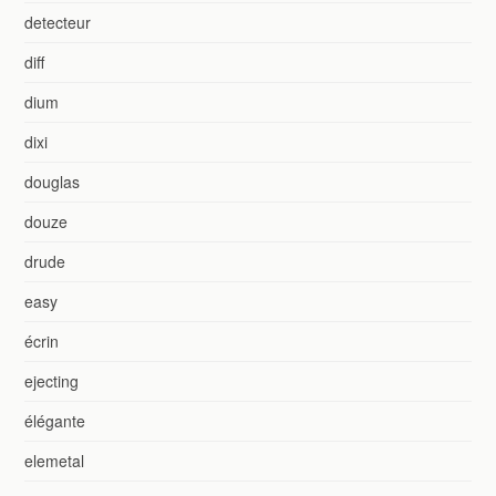
detecteur
diff
dium
dixi
douglas
douze
drude
easy
écrin
ejecting
élégante
elemetal