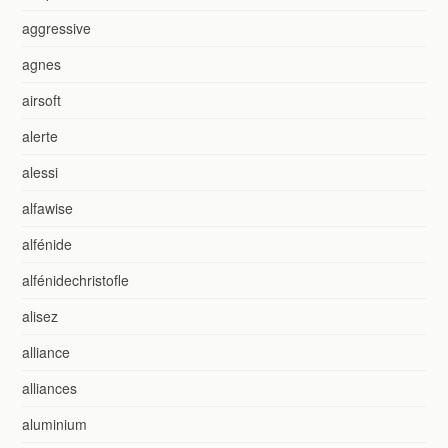
aggressive
agnes
airsoft
alerte
alessi
alfawise
alfénide
alfénidechristofle
alisez
alliance
alliances
aluminium