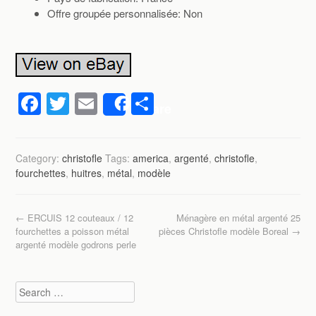
Offre groupée personnalisée: Non
F
T
E
P
Share
a
wi
m
ar
c
tt
ail
ta
Category:
christofle
Tags:
america
,
argenté
,
christofle
,
e
er
g
fourchettes
,
huitres
,
métal
,
modèle
b
er
o
Post navigation
←
ERCUIS 12 couteaux / 12
Ménagère en métal argenté 25
o
fourchettes a poisson métal
pièces Christofle modèle Boreal
→
argenté modèle godrons perle
k
Search