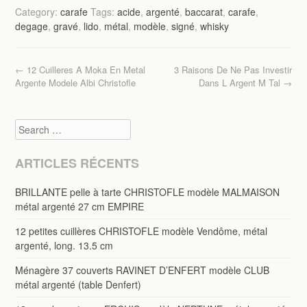
c
tt
ail
ta
Category:
carafe
Tags:
acide
,
argenté
,
baccarat
,
carafe
,
e
er
g
degage
,
gravé
,
lido
,
métal
,
modèle
,
signé
,
whisky
b
er
o
Post navigation
←
12 Cuilleres A Moka En Metal
3 Raisons De Ne Pas Investir
o
Argente Modele Albi Christofle
Dans L Argent M Tal
→
k
Search
ARTICLES RÉCENTS
BRILLANTE pelle à tarte CHRISTOFLE modèle MALMAISON
métal argenté 27 cm EMPIRE
12 petites cuillères CHRISTOFLE modèle Vendôme, métal
argenté, long. 13.5 cm
Ménagère 37 couverts RAVINET D’ENFERT modèle CLUB
métal argenté (table Denfert)