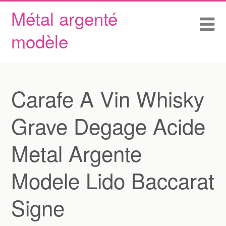
Métal argenté
Skip to content
Accueil
Me
modèle
Conditions d’utilisation
Contactez Nous
Déclaration de confidentialité
Carafe A Vin Whisky
Grave Degage Acide
Metal Argente
Modele Lido Baccarat
Signe