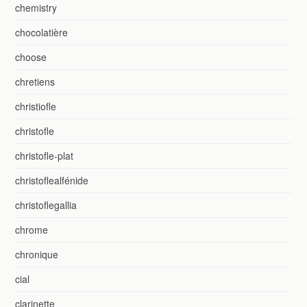
chemistry
chocolatière
choose
chretiens
christiofle
christofle
christofle-plat
christoflealfénide
christoflegallia
chrome
chronique
cial
clarinette