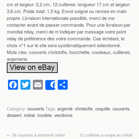
cm et largeur: 2,2 cm. 12 cuilleres: longueur 17 cm et largeur:
3,6 cm. Poids total: 1,5 kg. Envoi soigné ou remise en main
propre. Livraison internationale possible, merci de me
contacter avant de passer commande. Pour une livraison par
mondial relay, merci de m’indiquer par message votre point
relay de préférence des votre commande. Cas échéant, le
choix n°1 sur le site sera systématiquement sélectionné.
Mots cles: couverts christofle, fourchette, couteaux, cuilleres,
argenterie.
F
T
E
P
Share
a
wi
m
ar
c
tt
ail
ta
Category:
couverts
Tags:
argenté
,
christofle
,
coquille
,
couverts
,
e
er
g
dessert
,
métal
,
modèle
,
vendome
b
er
o
←
24 couverts à entremet métal
12 cuilleres a soupe en métal