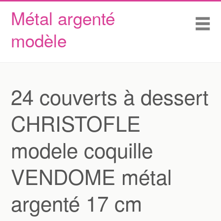
Métal argenté
Skip to content
Accueil
Me
modèle
Conditions d’utilisation
Contactez Nous
Déclaration de confidentialité
24 couverts à dessert
CHRISTOFLE
modele coquille
VENDOME métal
argenté 17 cm