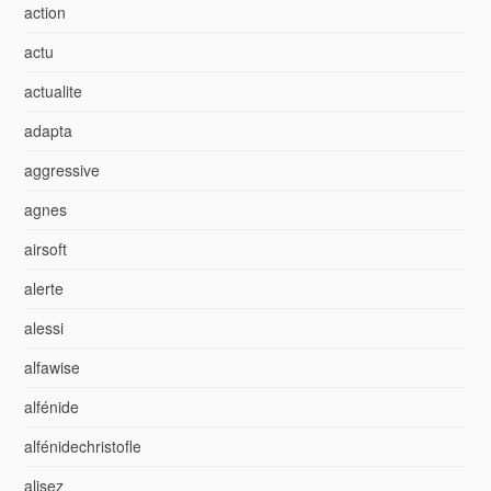
action
actu
actualite
adapta
aggressive
agnes
airsoft
alerte
alessi
alfawise
alfénide
alfénidechristofle
alisez