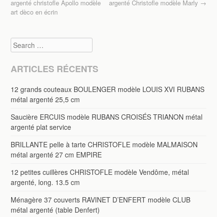
Post navigation
o
argenté christofle Apollo modèle
argenté Christofle modèle Marly
→
art dèco en écrin
k
Search
ARTICLES RÉCENTS
12 grands couteaux BOULENGER modèle LOUIS XVI RUBANS
métal argenté 25,5 cm
Saucière ERCUIS modèle RUBANS CROISÉS TRIANON métal
argenté plat service
BRILLANTE pelle à tarte CHRISTOFLE modèle MALMAISON
métal argenté 27 cm EMPIRE
12 petites cuillères CHRISTOFLE modèle Vendôme, métal
argenté, long. 13.5 cm
Ménagère 37 couverts RAVINET D’ENFERT modèle CLUB
métal argenté (table Denfert)