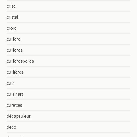
crise
cristal
croix
cuillère
cuilleres
cuillèrespelles
cuillières
cuir
cuisinart
curettes
décapsuleur
deco