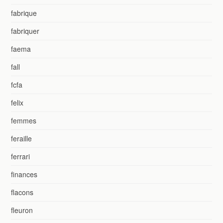
fabrique
fabriquer
faema
fall
fcfa
felix
femmes
feraille
ferrari
finances
flacons
fleuron