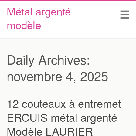
Métal argenté
Skip to content
Accueil
Me
modèle
Conditions d’utilisation
Contactez Nous
Déclaration de confidentialité
Daily Archives:
novembre 4, 2025
12 couteaux à entremet
ERCUIS métal argenté
Modèle LAURIER