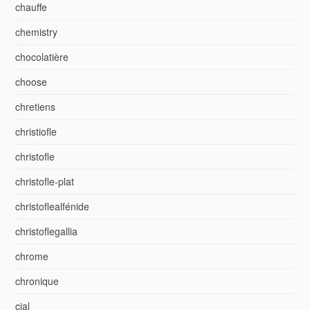
chauffe
chemistry
chocolatière
choose
chretiens
christiofle
christofle
christofle-plat
christoflealfénide
christoflegallia
chrome
chronique
cial