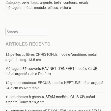
Category:
belle
Tags:
argenté
,
belle
,
contours
,
ercuis
,
ménagère
,
métal
,
modèle
,
pièces
,
victoria
Search
ARTICLES RÉCENTS
12 petites cuillères CHRISTOFLE modèle Vendôme, métal
argenté, long. 13.5 cm
Ménagère 37 couverts RAVINET D’ENFERT modèle CLUB
métal argenté (table Denfert)
12 grands couteaux ERCUIS modèle NEPTUNE métal argenté
24,5 cm couvert table
12 fourchettes à gâteaux SFAM modèle LOUIS XIV métal
argenté Couvert 16,2 cm
12 couverts à entremet ART NOUVEAU métal argenté SFAM