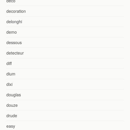
deco
decoration
delonghi
demo
dessous
detecteur
diff
dium
dixi
douglas
douze
drude
easy