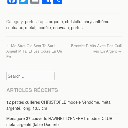
Share
a
wi
m
ar
c
tt
ail
ta
Category:
portes
Tags:
argenté
,
christofle
,
chrysanthème
,
e
er
g
couteaux
,
métal
,
modèle
,
nouveau
,
portes
b
er
o
Post navigation
←
Ma Strat Gie Secr Te Sur L
Bracelet R Alis Avec Des Cuill
o
Argent M Tal Et Les Cours En Ou
Res En Argent
→
En
k
Search
ARTICLES RÉCENTS
12 petites cuillères CHRISTOFLE modèle Vendôme, métal
argenté, long. 13.5 cm
Ménagère 37 couverts RAVINET D’ENFERT modèle CLUB
métal argenté (table Denfert)