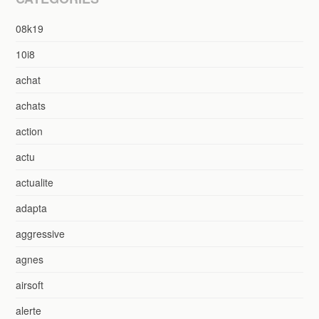
08k19
10i8
achat
achats
action
actu
actualite
adapta
aggressive
agnes
airsoft
alerte