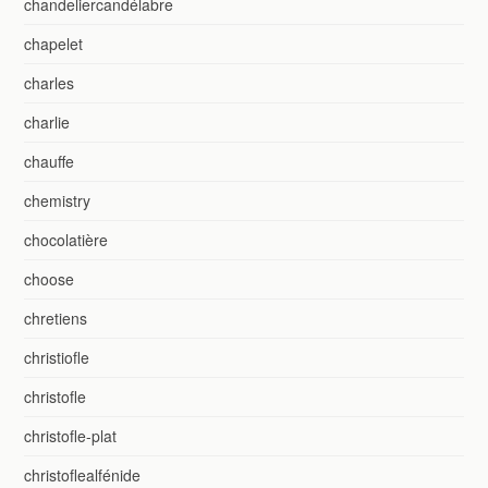
chandeliercandélabre
chapelet
charles
charlie
chauffe
chemistry
chocolatière
choose
chretiens
christiofle
christofle
christofle-plat
christoflealfénide