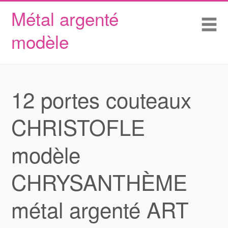
Métal argenté
Skip to content
Accueil
Me
modèle
Conditions d’utilisation
Contactez Nous
Déclaration de confidentialité
12 portes couteaux
CHRISTOFLE
modèle
CHRYSANTHÈME
métal argenté ART