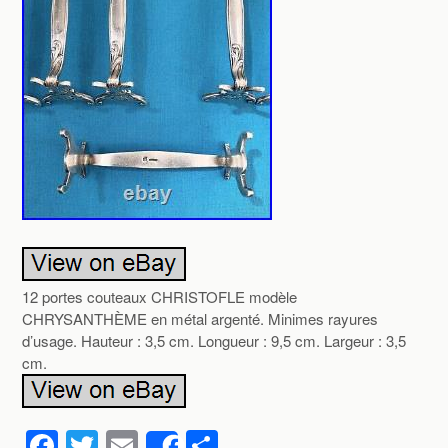
12 portes couteaux CHRISTOFLE modèle
CHRYSANTHÈME en métal argenté. Minimes rayures
d’usage. Hauteur : 3,5 cm. Longueur : 9,5 cm. Largeur : 3,5
cm.
F
T
E
P