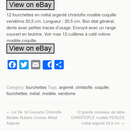
12 fourchettes en métal argenté christofle modèle coquille
vendôme 20,5 cm. Longueur : 20.5 cm. Bon état général,
dents avec petites traces d’usage. Envoyé avec un range
couvert en feutrine. Voir mes 12 cuillères à café même
modèle coquille.
F
T
E
P
Share
a
wi
m
ar
c
tt
ail
ta
Category:
fourchettes
Tags:
argenté
,
christofle
,
coquille
,
e
er
g
fourchettes
,
métal
,
modèle
,
vendome
b
er
o
Post navigation
←
Lot De 18 Couverts Christofle
12 grands couteaux de table
o
Modèle Rubans Croisés Métal
CHRISTOFLE modèle PERLES
Argenté
métal argenté 24,5 cm
→
k