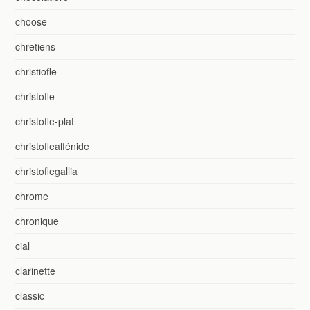
choose
chretiens
christiofle
christofle
christofle-plat
christoflealfénide
christoflegallia
chrome
chronique
cial
clarinette
classic