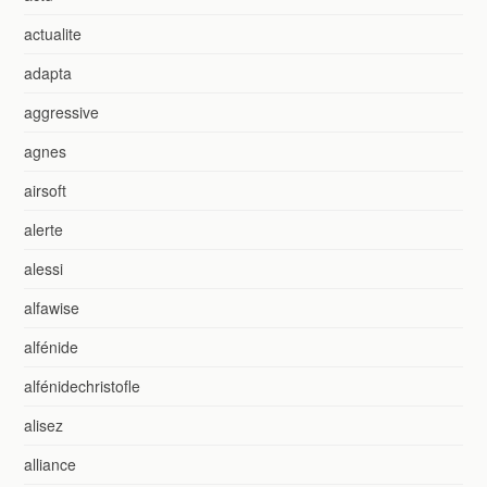
actualite
adapta
aggressive
agnes
airsoft
alerte
alessi
alfawise
alfénide
alfénidechristofle
alisez
alliance