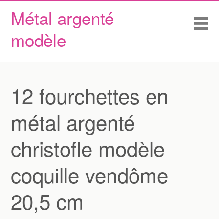
Métal argenté
Skip to content
Accueil
Me
modèle
Conditions d’utilisation
Contactez Nous
Déclaration de confidentialité
12 fourchettes en
métal argenté
christofle modèle
coquille vendôme
20,5 cm