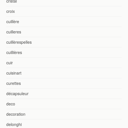
cristal
croix
cuillère
cuilleres
cuillèrespelles
cuillières
cuir
cuisinart
curettes
décapsuleur
deco
decoration
delonghi