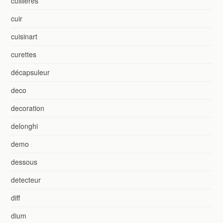
cuillières
cuir
cuisinart
curettes
décapsuleur
deco
decoration
delonghi
demo
dessous
detecteur
diff
dium