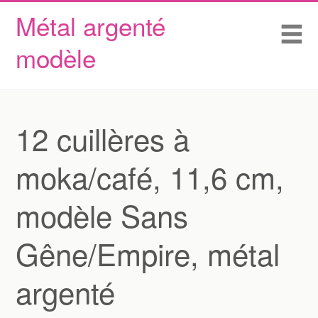
Métal argenté
Skip to content
Accueil
Me
modèle
Conditions d’utilisation
Contactez Nous
Déclaration de confidentialité
12 cuillères à
moka/café, 11,6 cm,
modèle Sans
Gêne/Empire, métal
argenté