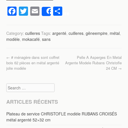
F
T
E
P
Share
a
wi
m
ar
c
tt
ail
ta
Category:
cuilleres
Tags:
argenté
,
cuilleres
,
gêneempire
,
métal
,
e
er
g
modèle
,
mokacafé
,
sans
b
er
o
Post navigation
←
# ménagère dans sont coffret
Pelle A Asperges En Metal
o
bois 62 pièces en métal argenté
Argente Modele Rubans Christofle
jolie modèle
24 CM
→
k
Search
ARTICLES RÉCENTS
Plateau de service CHRISTOFLE modèle RUBANS CROISÉS
métal argenté 52×32 cm